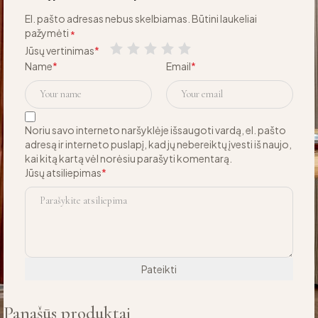
El. pašto adresas nebus skelbiamas.
Būtini laukeliai
pažymėti
*
Jūsų vertinimas
*
Name
*
Email
*
Noriu savo interneto naršyklėje išsaugoti vardą, el. pašto
adresą ir interneto puslapį, kad jų nebereiktų įvesti iš naujo,
kai kitą kartą vėl norėsiu parašyti komentarą.
Jūsų atsiliepimas
*
Panašūs produktai