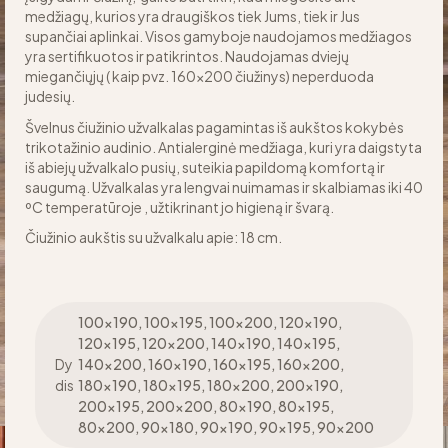
medžiagų, kurios yra draugiškos tiek Jums, tiek ir Jus
supančiai aplinkai. Visos gamyboje naudojamos medžiagos
yra sertifikuotos ir patikrintos. Naudojamas dviejų
miegančiųjų ( kaip pvz. 160×200 čiužinys) neperduoda
judesių.
Švelnus čiužinio užvalkalas pagamintas iš aukštos kokybės
trikotažinio audinio. Antialerginė medžiaga, kuri yra daigstyta
iš abiejų užvalkalo pusių, suteikia papildomą komfortą ir
saugumą. Užvalkalas yra lengvai nuimamas ir skalbiamas iki 40
ºC temperatūroje , užtikrinant jo higieną ir švarą.
Čiužinio aukštis su užvalkalu apie: 18 cm.
100×190, 100×195, 100×200, 120×190,
120×195, 120×200, 140×190, 140×195,
Dy
140×200, 160×190, 160×195, 160×200,
dis
180×190, 180×195, 180×200, 200×190,
200×195, 200×200, 80×190, 80×195,
80×200, 90×180, 90×190, 90×195, 90×200