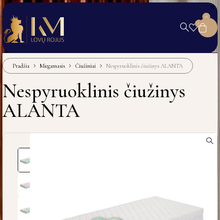
0
0
Pradžia
Miegamasis
Čiužiniai
Nespyruoklinis čiužinys ALANTA
Nespyruoklinis čiužinys
ALANTA