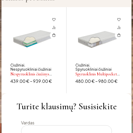
Čiužiniai
Čiužiniai
,
,
Nespyruokliniai čiužiniai
Spyruokliniai čiužiniai
Nespyruoklinis čiužinys
Spyruoklinis Multipocket
PRIMERO
čiužinys NOJUS
439.00
€
–
939.00
€
480.00
€
–
980.00
€
Turite klausimų? Susisiekite
Vardas