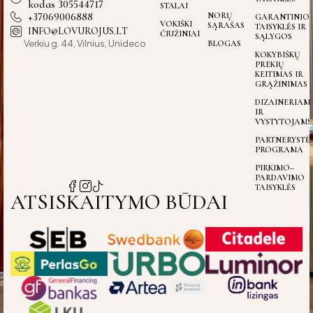
kodas 305544717
STALAI
+37069006888
NORŲ
GARANTINIO
VOKIŠKI
SĄRAŠAS
TAISYKLĖS IR
INFO@LOVUROJUS.LT
ČIUŽINIAI
SĄLYGOS
Verkiu g. 44, Vilnius, Unideco
BLOGAS
KOKYBIŠKŲ
PREKIŲ
KEITIMAS IR
GRĄŽINIMAS
DIZAINERIAM
IR
VYSTYTOJAMS
PARTNERYSTĖ
PROGRAMA
PIRKIMO–
PARDAVIMO
TAISYKLĖS
ATSISKAITYMO BŪDAI