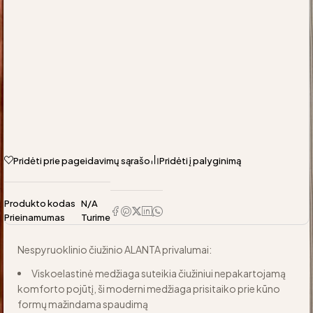
Pridėti prie pageidavimų sąrašo
Pridėti į palyginimą
Produkto kodas
N/A
Prieinamumas
Turime
Nespyruoklinio čiužinio ALANTA privalumai:
Viskoelastinė medžiaga suteikia čiužiniui nepakartojamą
komforto pojūtį, ši moderni medžiaga prisitaiko prie kūno
formų mažindama spaudimą