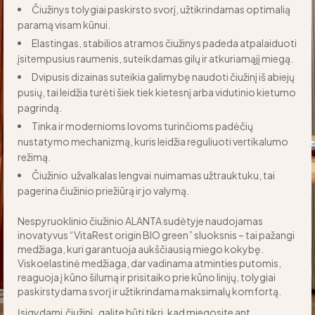
Čiužinys tolygiai paskirsto svorį, užtikrindamas optimalią
paramą visam kūnui.
Elastingas, stabilios atramos čiužinys padeda atpalaiduoti
įsitempusius raumenis, suteikdamas gilų ir atkuriamąjį miegą.
Dvipusis dizainas suteikia galimybę naudoti čiužinį iš abiejų
pusių, tai leidžia turėti šiek tiek kietesnį arba vidutinio kietumo
pagrindą.
Tinka ir modernioms lovoms turinčioms padėčių
nustatymo mechanizmą, kuris leidžia reguliuoti vertikalumo
režimą.
Čiužinio užvalkalas lengvai nuimamas užtrauktuku, tai
pagerina čiužinio priežiūrą ir jo valymą.
Nespyruoklinio čiužinio ALANTA sudėtyje naudojamas
inovatyvus “VitaRest origin BIO green” sluoksnis – tai pažangi
medžiaga, kuri garantuoja aukščiausią miego kokybę.
Viskoelastinė medžiaga, dar vadinama atminties putomis,
reaguoja į kūno šilumą ir prisitaiko prie kūno linijų, tolygiai
paskirstydama svorį ir užtikrindama maksimalų komfortą.
Įsigydami čiužinį, galite būti tikri, kad miegosite ant