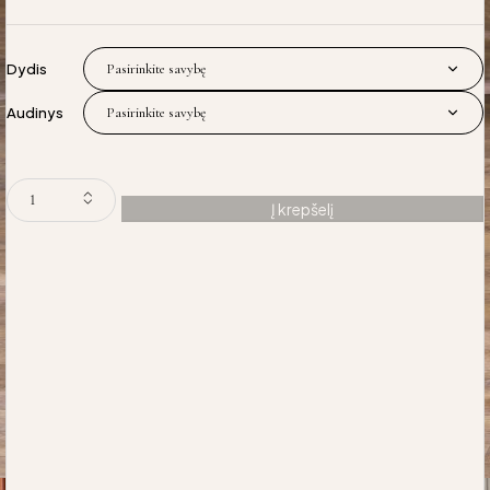
Dydis
Audinys
Į krepšelį