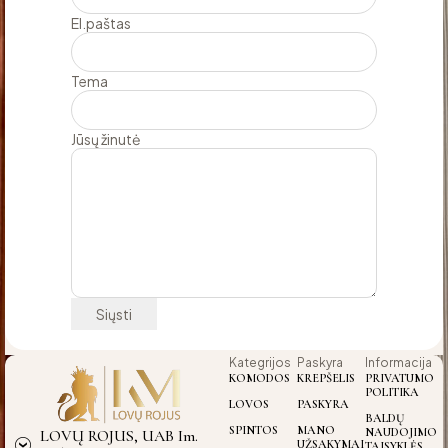
El.paštas
Tema
Jūsų žinutė
Kategrijos
Paskyra
Informacija
KOMODOS
KREPŠELIS
PRIVATUMO
POLITIKA
LOVOS
PASKYRA
BALDŲ
SPINTOS
MANO
NAUDOJIMO
LOVŲ ROJUS, UAB Im.
UŽSAKYMAI
TAISYKLĖS