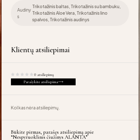
Trikotažinis baltas, Trikotažinis su bambuku,
Audiny
Trikotažinis Aloe Vera, Trikotažinis lino
s
spalvos, Trikotažinis audinys
Klientų atsiliepimai
0 atsiliepimų
Parašykite atsiliepima
Kol kas nėra atsiliepimų.
Būkite pirmas, parašęs atsiliepimą apie
“Nespyruoklinis čiužinys ALANTA”