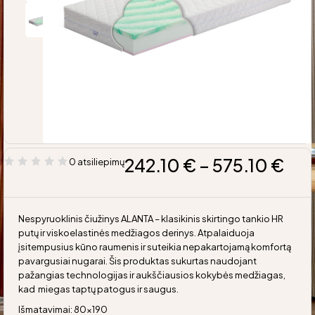
242.10
€
–
575.10
€
0 atsiliepimų
Nespyruoklinis čiužinys ALANTA – klasikinis skirtingo tankio HR
putų ir viskoelastinės medžiagos derinys. Atpalaiduoja
įsitempusius kūno raumenis ir suteikia nepakartojamą komfortą
pavargusiai nugarai. Šis produktas sukurtas naudojant
pažangias technologijas ir aukščiausios kokybės medžiagas,
kad miegas taptų patogus ir saugus.
Išmatavimai: 80×190