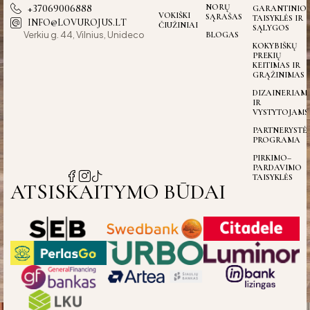
+37069006888
NORŲ
GARANTINIO
VOKIŠKI
SĄRAŠAS
TAISYKLĖS IR
INFO@LOVUROJUS.LT
ČIUŽINIAI
SĄLYGOS
Verkiu g. 44, Vilnius, Unideco
BLOGAS
KOKYBIŠKŲ
PREKIŲ
KEITIMAS IR
GRĄŽINIMAS
DIZAINERIAM
IR
VYSTYTOJAMS
PARTNERYSTĖ
PROGRAMA
PIRKIMO–
PARDAVIMO
TAISYKLĖS
ATSISKAITYMO BŪDAI