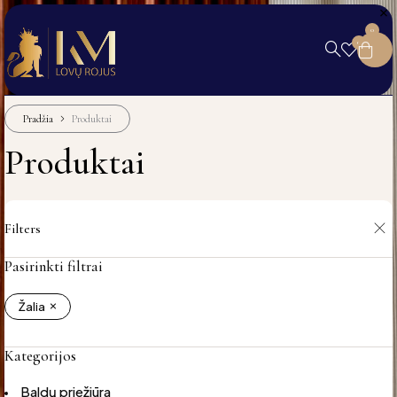
0
0
Pradžia
Produktai
Produktai
Filters
Pasirinkti filtrai
Žalia
Kategorijos
Baldų priežiūra