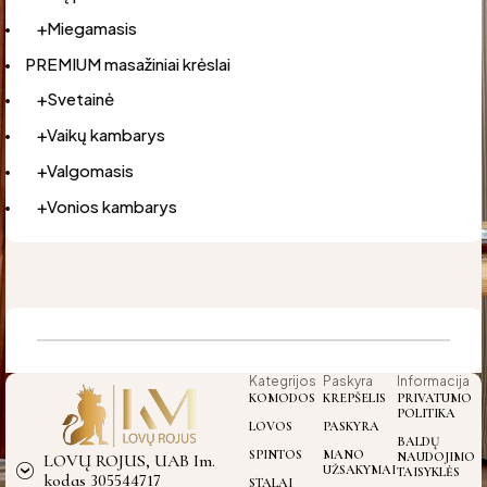
Miegamasis
PREMIUM masažiniai krėslai
Svetainė
Vaikų kambarys
Valgomasis
Vonios kambarys
Kategrijos
Paskyra
Informacija
KOMODOS
KREPŠELIS
PRIVATUMO
POLITIKA
LOVOS
PASKYRA
BALDŲ
SPINTOS
MANO
NAUDOJIMO
LOVŲ ROJUS, UAB Im.
UŽSAKYMAI
TAISYKLĖS
kodas 305544717
STALAI