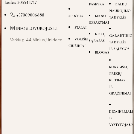
kodas 305544717
PASKYRA
BALDŲ
NAUDOJIMO
+37069006888
SPINTOS
MANO
TAISYKLĖS
UŽSAKYMAI
STALAI
INFO@LOVUROJUS.LT
NORŲ
GARANTINIO
VOKIŠKI
Verkiu g. 44, Vilnius, Unideco
SĄRAŠAS
TAISYKLĖS
ČIUŽINIAI
IR SĄLYGOS
BLOGAS
KOKYBIŠKŲ
PREKIŲ
KEITIMAS
IR
GRĄŽINIMAS
DIZAINERIAM
IR
VYSTYTOJAMS