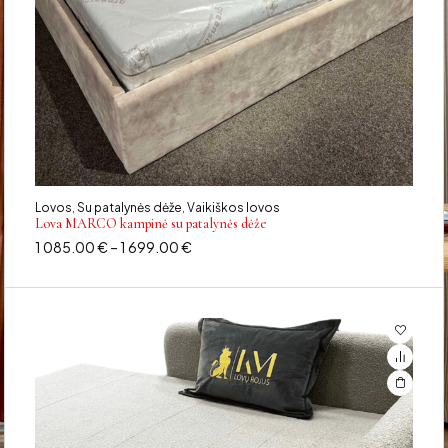
Lovos
Su patalynės dėže
Vaikiškos lovos
,
,
Lova MARCO kampinė su patalynės dėže
1 085.00
€
–
1 699.00
€