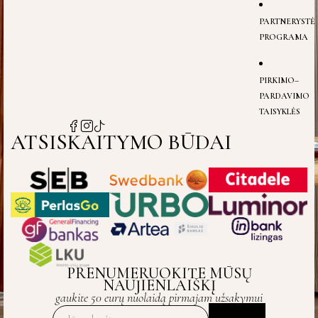
PARTNERYSTĖ
PROGRAMA
PIRKIMO–
PARDAVIMO
TAISYKLĖS
ATSISKAITYMO BŪDAI
PRENUMERUOKITE MŪSŲ
NAUJIENLAIŠKĮ
gaukite 50 eurų nuolaidą pirmajam užsakymui