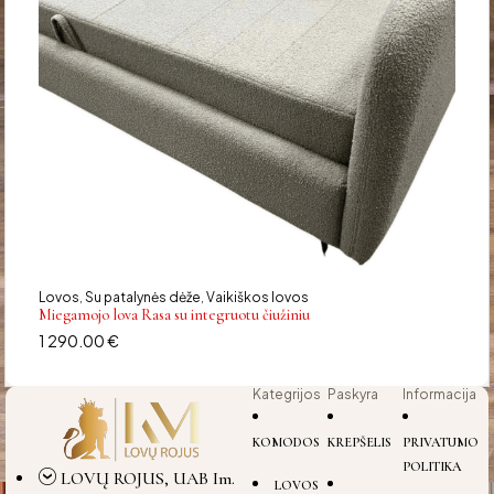
Lovos
Su patalynės dėže
Vaikiškos lovos
,
,
Miegamojo lova Rasa su integruotu čiužiniu
1 290.00
€
Kategrijos
Paskyra
Informacija
KOMODOS
KREPŠELIS
PRIVATUMO
POLITIKA
LOVŲ ROJUS, UAB Im.
LOVOS