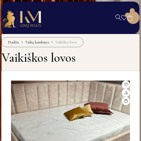
0
0
Pradžia
Vaikų kambarys
Vaikiškos lovos
Vaikiškos lovos