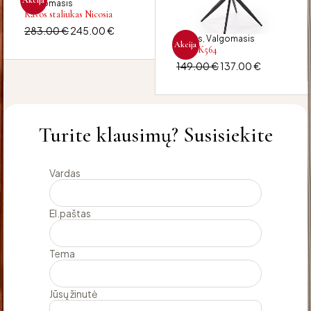
Valgomasis
Kavos staliukas Nicosia
283.00
€
245.00
€
Kėdės
Valgomasis
,
Akcija
Kėdė K564
149.00
€
137.00
€
Turite klausimų? Susisiekite
Vardas
El.paštas
Tema
Jūsų žinutė