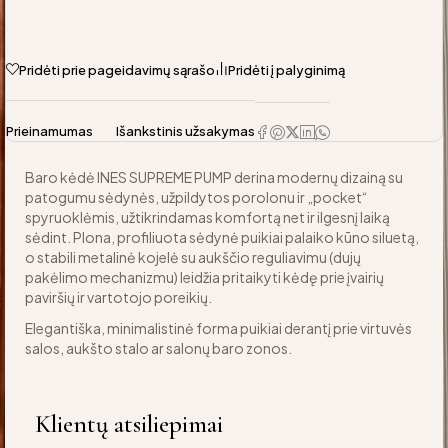
Pridėti prie pageidavimų sąrašo
Pridėti į palyginimą
Prieinamumas
Išankstinis užsakymas
Baro kėdė INES SUPREME PUMP derina modernų dizainą su
patogumu sėdynės, užpildytos porolonu ir „pocket“
spyruoklėmis, užtikrindamas komfortą net ir ilgesnį laiką
sėdint. Plona, profiliuota sėdynė puikiai palaiko kūno siluetą,
o stabili metalinė kojelė su aukščio reguliavimu (dujų
pakėlimo mechanizmu) leidžia pritaikyti kėdę prie įvairių
paviršių ir vartotojo poreikių.
Elegantiška, minimalistinė forma puikiai derantį prie virtuvės
salos, aukšto stalo ar salonų baro zonos.
Klientų atsiliepimai