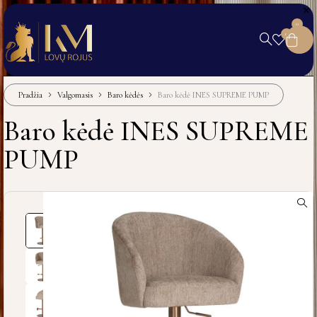
0
0
Pradžia
Valgomasis
Baro kėdės
Baro kėdė INES SUPREME PUMP
Baro kėdė INES SUPREME
PUMP