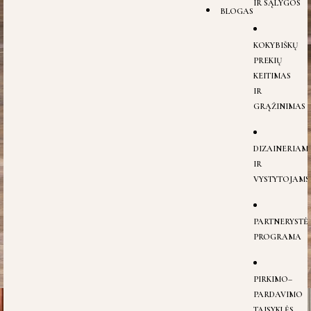
IR SĄLYGOS
BLOGAS
KOKYBIŠKŲ
PREKIŲ
KEITIMAS
IR
GRĄŽINIMAS
DIZAINERIAM
IR
VYSTYTOJAMS
PARTNERYSTĖ
PROGRAMA
PIRKIMO–
PARDAVIMO
TAISYKLĖS