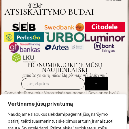
ATSISKAITYMO BŪDAI
PRENUMERUOKITE MŪSŲ
NAUJIENLAIŠKĮ
gaukite 50 eurų nuolaidą pirmajam užsakymui
Copyright ©lovurojus Visos teisės saugomos | Developed by
SC
Agency
— crafted for those who expect excellence
Vertiname jūsų privatumą
Naudojame slapukus siekdami pagerinti jūsų naršymo
Palyginti
(0)
patirtį, teikti suasmenintus skelbimus ar turinį ir analizuoti
srautą. Spustelėdami „Priimti viską“ sutinkate su mūsų