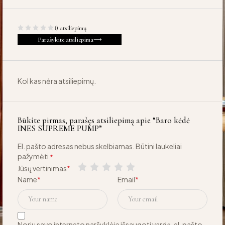
0 atsiliepimų
Parašykite atsiliepima
Kol kas nėra atsiliepimų.
Būkite pirmas, parašęs atsiliepimą apie “Baro kėdė
INES SUPREME PUMP”
El. pašto adresas nebus skelbiamas.
Būtini laukeliai
pažymėti
*
Jūsų vertinimas
*
Name
*
Email
*
Noriu savo interneto naršyklėje išsaugoti vardą, el. pašto