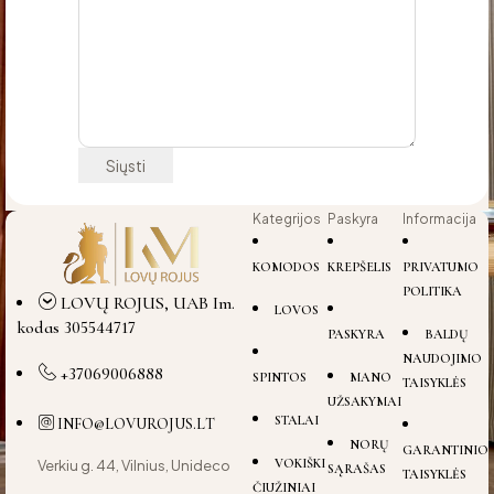
Kategrijos
Paskyra
Informacija
KOMODOS
KREPŠELIS
PRIVATUMO
POLITIKA
LOVŲ ROJUS, UAB Im.
LOVOS
kodas 305544717
PASKYRA
BALDŲ
NAUDOJIMO
+37069006888
SPINTOS
MANO
TAISYKLĖS
UŽSAKYMAI
STALAI
INFO@LOVUROJUS.LT
NORŲ
GARANTINIO
VOKIŠKI
Verkiu g. 44, Vilnius, Unideco
SĄRAŠAS
TAISYKLĖS
ČIUŽINIAI