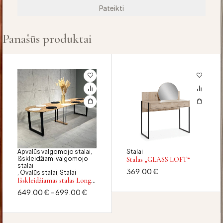
Panašūs produktai
Apvalūs valgomojo stalai
Stalai
,
Išskleidžiami valgomojo
Stalas „GLASS LOFT“
stalai
369.00
€
Ovalūs stalai
Stalai
,
,
Išskleidžiamas stalas Long
Round 90-350
649.00
€
–
699.00
€