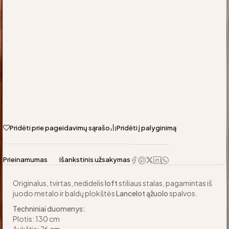
Pridėti prie pageidavimų sąrašo
Pridėti į palyginimą
Prieinamumas
Išankstinis užsakymas
Originalus, tvirtas, nedidelis
loft
stiliaus stalas, pagamintas iš
juodo metalo ir baldų plokštės
Lancelot ąžuolo
spalvos.
Techniniai duomenys:
Plotis: 130 cm