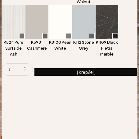
Walnut
K524 Pure
K5981
K8100 Pearl
K112 Stone
K409 Black
Surfside
Cashmere
White
Grey
Pietra
Ash
Marble
Į krepšelį