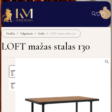
0
0
Pradžia
Valgomasis
Stalai
LOFT mažas stalas 130
LOFT mažas stalas 130