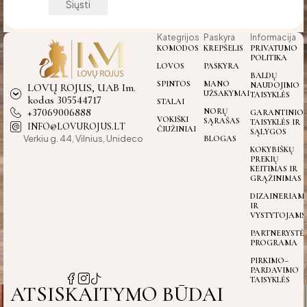
Kategrijos
Paskyra
Informacija
KOMODOS
KREPŠELIS
PRIVATUMO
POLITIKA
LOVOS
PASKYRA
BALDŲ
SPINTOS
MANO
NAUDOJIMO
LOVŲ ROJUS, UAB Im.
UŽSAKYMAI
TAISYKLĖS
kodas 305544717
STALAI
+37069006888
NORŲ
GARANTINIO
VOKIŠKI
SĄRAŠAS
TAISYKLĖS IR
INFO@LOVUROJUS.LT
ČIUŽINIAI
SĄLYGOS
Verkiu g. 44, Vilnius, Unideco
BLOGAS
KOKYBIŠKŲ
PREKIŲ
KEITIMAS IR
GRĄŽINIMAS
DIZAINERIAM
IR
VYSTYTOJAMS
PARTNERYSTĖ
PROGRAMA
PIRKIMO–
PARDAVIMO
TAISYKLĖS
ATSISKAITYMO BŪDAI