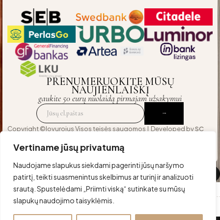
PRENUMERUOKITE MŪSŲ
NAUJIENLAIŠKĮ
gaukite 50 eurų nuolaidą pirmajam užsakymui
Copyright ©lovurojus Visos teisės saugomos | Developed by
SC
Agency
— crafted for those who expect excellence
Vertiname jūsų privatumą
Naudojame slapukus siekdami pagerinti jūsų naršymo
Palyginti
(0)
patirtį, teikti suasmenintus skelbimus ar turinį ir analizuoti
srautą. Spustelėdami „Priimti viską“ sutinkate su mūsų
slapukų naudojimo taisyklėmis.