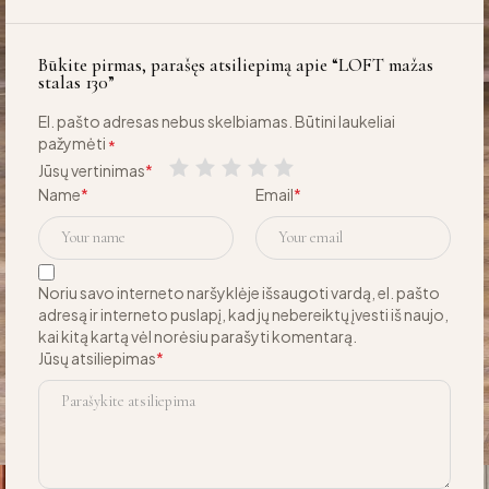
Būkite pirmas, parašęs atsiliepimą apie “LOFT mažas
stalas 130”
El. pašto adresas nebus skelbiamas.
Būtini laukeliai
pažymėti
*
Jūsų vertinimas
*
Name
*
Email
*
Noriu savo interneto naršyklėje išsaugoti vardą, el. pašto
adresą ir interneto puslapį, kad jų nebereiktų įvesti iš naujo,
kai kitą kartą vėl norėsiu parašyti komentarą.
Jūsų atsiliepimas
*