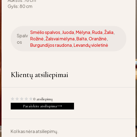
Aukštis: 76 cm
Gylis: 80 cm
Smėlio spalvos
,
Juoda
,
Mėlyna
,
Ruda
,
Žalia
,
Spalv
Rožinė
,
Žalsvai mėlyna
,
Balta
,
Oranžinė
,
os
Burgundijos raudona
,
Levandų violetinė
Klientų atsiliepimai
0 atsiliepimų
Parašykite atsiliepima
Kol kas nėra atsiliepimų.