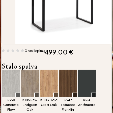
499.00
€
0 atsiliepimų
Stalo spalva
K350
K105 Raw
K003 Gold
K547
K164
Concrete
Endgrain
Craft Oak
Tobacco
Anthracite
Flow
Oak
Franklin