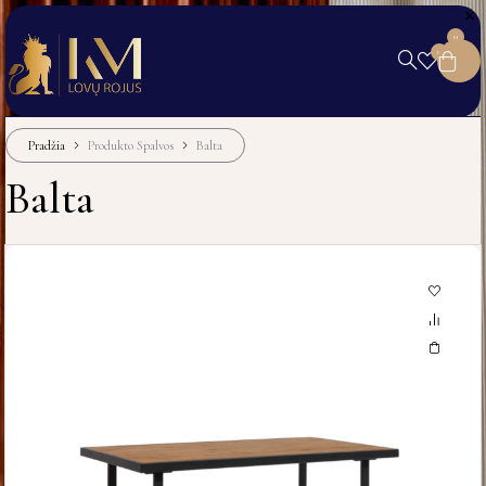
0
0
Pradžia
Produkto Spalvos
Balta
Balta