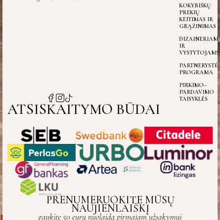
KOKYBIŠKŲ
PREKIŲ
KEITIMAS IR
GRĄŽINIMAS
DIZAINERIAM
IR
VYSTYTOJAMS
PARTNERYSTĖ
PROGRAMA
PIRKIMO–
PARDAVIMO
TAISYKLĖS
ATSISKAITYMO BŪDAI
PRENUMERUOKITE MŪSŲ
NAUJIENLAIŠKĮ
gaukite 50 eurų nuolaidą pirmajam užsakymui