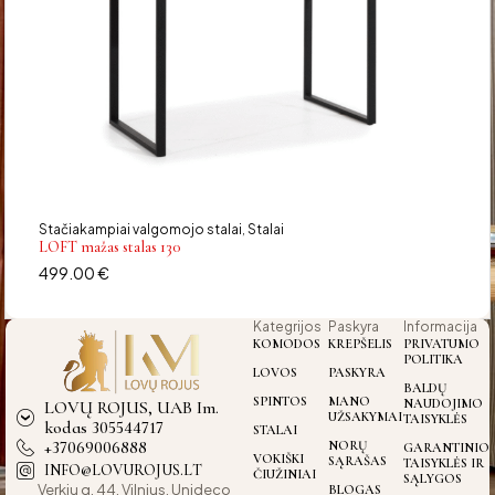
Stačiakampiai valgomojo stalai
Stalai
,
LOFT mažas stalas 130
499.00
€
Kategrijos
Paskyra
Informacija
KOMODOS
KREPŠELIS
PRIVATUMO
POLITIKA
LOVOS
PASKYRA
BALDŲ
SPINTOS
MANO
NAUDOJIMO
LOVŲ ROJUS, UAB Im.
UŽSAKYMAI
TAISYKLĖS
kodas 305544717
STALAI
+37069006888
NORŲ
GARANTINIO
VOKIŠKI
SĄRAŠAS
TAISYKLĖS IR
INFO@LOVUROJUS.LT
ČIUŽINIAI
SĄLYGOS
Verkiu g. 44, Vilnius, Unideco
BLOGAS