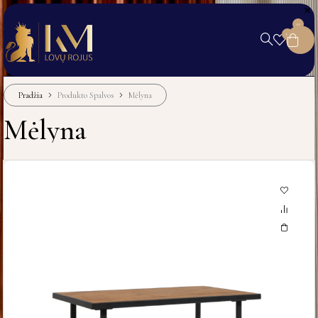
0
0
Pradžia
Produkto Spalvos
Mėlyna
Mėlyna