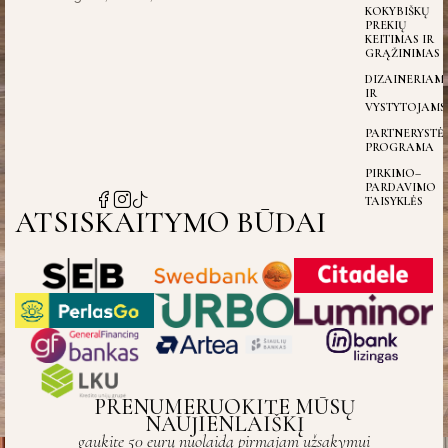
KOKYBIŠKŲ
PREKIŲ
KEITIMAS IR
GRĄŽINIMAS
DIZAINERIAM
IR
VYSTYTOJAMS
PARTNERYSTĖ
PROGRAMA
PIRKIMO–
PARDAVIMO
TAISYKLĖS
ATSISKAITYMO BŪDAI
PRENUMERUOKITE MŪSŲ
NAUJIENLAIŠKĮ
gaukite 50 eurų nuolaidą pirmajam užsakymui