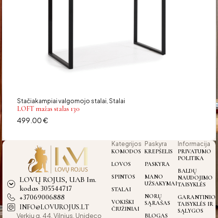
Stačiakampiai valgomojo stalai
Stalai
,
LOFT mažas stalas 130
499.00
€
Kategrijos
Paskyra
Informacija
KOMODOS
KREPŠELIS
PRIVATUMO
POLITIKA
LOVOS
PASKYRA
BALDŲ
SPINTOS
MANO
NAUDOJIMO
LOVŲ ROJUS, UAB Im.
UŽSAKYMAI
TAISYKLĖS
kodas 305544717
STALAI
+37069006888
NORŲ
GARANTINIO
VOKIŠKI
SĄRAŠAS
TAISYKLĖS IR
INFO@LOVUROJUS.LT
ČIUŽINIAI
SĄLYGOS
Verkiu g. 44, Vilnius, Unideco
BLOGAS