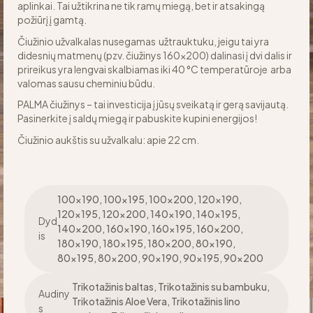
aplinkai. Tai užtikrina ne tik ramų miegą, bet ir atsakingą
požiūrį į gamtą.
Čiužinio užvalkalas nusegamas užtrauktuku, jeigu tai yra
didesnių matmenų (pzv. čiužinys 160×200) dalinasi į dvi dalis ir
prireikus yra lengvai skalbiamas iki 40 °C temperatūroje arba
valomas sausu cheminiu būdu.
PALMA čiužinys – tai investicija į jūsų sveikatą ir gerą savijautą.
Pasinerkite į saldų miegą ir pabuskite kupini energijos!
Čiužinio aukštis su užvalkalu: apie 22 cm.
100×190, 100×195, 100×200, 120×190,
120×195, 120×200, 140×190, 140×195,
Dyd
140×200, 160×190, 160×195, 160×200,
is
180×190, 180×195, 180×200, 80×190,
80×195, 80×200, 90×190, 90×195, 90×200
Trikotažinis baltas, Trikotažinis su bambuku,
Audiny
Trikotažinis Aloe Vera, Trikotažinis lino
s