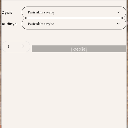
Dydis
Audinys
Į krepšelį