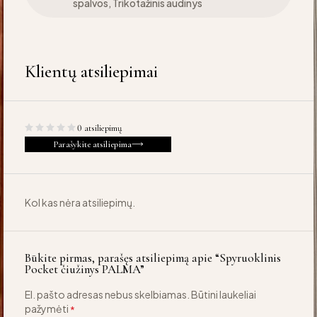
spalvos, Trikotažinis audinys
Klientų atsiliepimai
0 atsiliepimų
Parašykite atsiliepima
Kol kas nėra atsiliepimų.
Būkite pirmas, parašęs atsiliepimą apie “Spyruoklinis
Pocket čiužinys PALMA”
El. pašto adresas nebus skelbiamas.
Būtini laukeliai
pažymėti
*