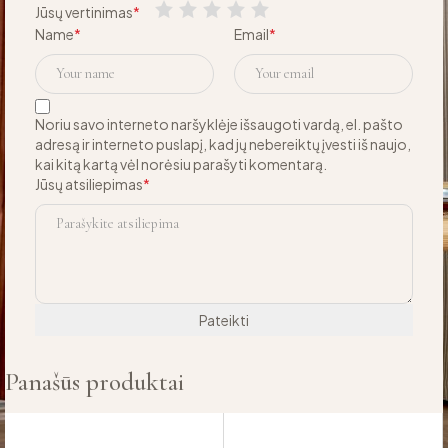
Jūsų vertinimas
*
Name
*
Email
*
Noriu savo interneto naršyklėje išsaugoti vardą, el. pašto
adresą ir interneto puslapį, kad jų nebereiktų įvesti iš naujo,
kai kitą kartą vėl norėsiu parašyti komentarą.
Jūsų atsiliepimas
*
Panašūs produktai