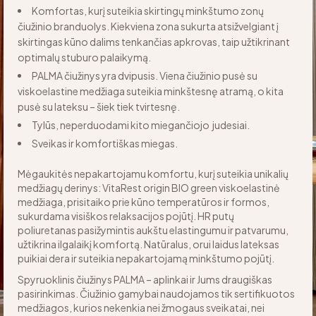
Komfortas, kurį suteikia skirtingų minkštumo zonų
čiužinio branduolys. Kiekviena zona sukurta atsižvelgiant į
skirtingas kūno dalims tenkančias apkrovas, taip užtikrinant
optimalų stuburo palaikymą.
PALMA čiužinys yra dvipusis. Viena čiužinio pusė su
viskoelastine medžiaga suteikia minkštesnę atramą, o kita
pusė su lateksu – šiek tiek tvirtesnę.
Tylūs, neperduodami kito miegančiojo judesiai.
Sveikas ir komfortiškas miegas.
Mėgaukitės nepakartojamu komfortu, kurį suteikia unikalių
medžiagų derinys: VitaRest origin BIO green viskoelastinė
medžiaga, prisitaiko prie kūno temperatūros ir formos,
sukurdama visiškos relaksacijos pojūtį. HR putų
poliuretanas pasižymintis aukštu elastingumu ir patvarumu,
užtikrina ilgalaikį komfortą. Natūralus, orui laidus lateksas
puikiai dera ir suteikia nepakartojamą minkštumo pojūtį.
Spyruoklinis čiužinys PALMA – aplinkai ir Jums draugiškas
pasirinkimas. Čiužinio gamybai naudojamos tik sertifikuotos
medžiagos, kurios nekenkia nei žmogaus sveikatai, nei