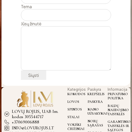
Tema
Jūsų žinutė
Kategrijos
Paskyra
Informacija
KOMODOS
KREPŠELIS
PRIVATUMO
POLITIKA
LOVOS
PASKYRA
BALDŲ
SPINTOS
MANO
NAUDOJIMO
LOVŲ ROJUS, UAB Im.
UŽSAKYMAI
TAISYKLĖS
kodas 305544717
STALAI
+37069006888
NORŲ
GARANTINIO
VOKIŠKI
SĄRAŠAS
TAISYKLĖS IR
INFO@LOVUROJUS.LT
ČIUŽINIAI
SĄLYGOS