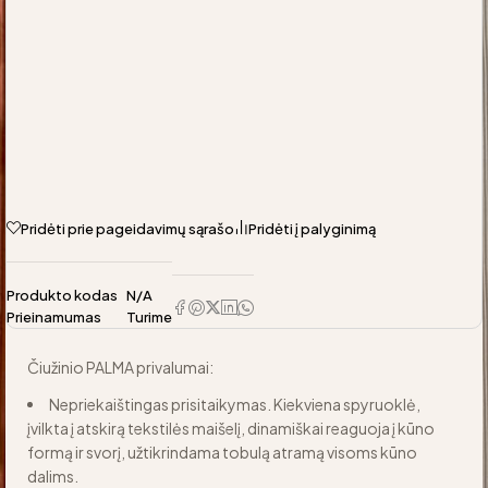
Pridėti prie pageidavimų sąrašo
Pridėti į palyginimą
Produkto kodas
N/A
Prieinamumas
Turime
Čiužinio PALMA privalumai:
Nepriekaištingas prisitaikymas. Kiekviena spyruoklė,
įvilkta į atskirą tekstilės maišelį, dinamiškai reaguoja į kūno
formą ir svorį, užtikrindama tobulą atramą visoms kūno
dalims.