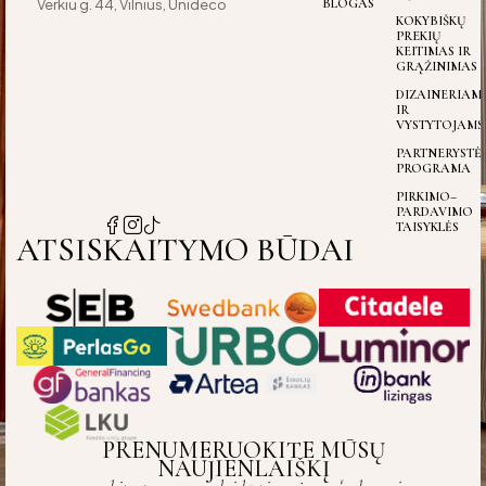
Verkiu g. 44, Vilnius, Unideco
BLOGAS
KOKYBIŠKŲ
PREKIŲ
KEITIMAS IR
GRĄŽINIMAS
DIZAINERIAM
IR
VYSTYTOJAMS
PARTNERYSTĖ
PROGRAMA
PIRKIMO–
PARDAVIMO
TAISYKLĖS
ATSISKAITYMO BŪDAI
PRENUMERUOKITE MŪSŲ
NAUJIENLAIŠKĮ