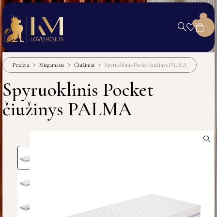
0
0
Pradžia
Miegamasis
Čiužiniai
Spyruoklinis Pocket čiužinys PALMA
Spyruoklinis Pocket
čiužinys PALMA