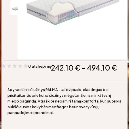
242.10
€
–
494.10
€
0 atsiliepimų
Spyruoklinis čiužinys PALMA -tai dvipusis, elastingas bei
prisitaikantis prie kūno čiužinys mėgstantiems minkštesnį
miego pagrindą. Atraskite nepamirštamą komfortą, kurį suteikia
aukščiausios kokybės medžiagos bei inovatyvūs jų
panaudojimo sprendimai.