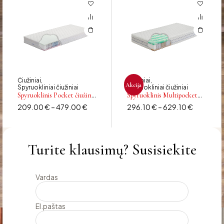
Čiužiniai
Čiužiniai
,
,
Akcija
Spyruokliniai čiužiniai
Spyruokliniai čiužiniai
Spyruoklinis Pocket čiužinys
Spyruoklinis Multipocket
SALVĖ
čiužinys FLAMINGO
209.00
€
–
479.00
€
296.10
€
–
629.10
€
Turite klausimų? Susisiekite
Vardas
El.paštas