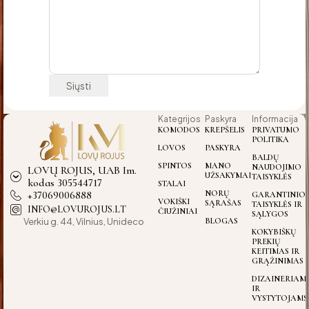
Kategrijos
Paskyra
Informacija
KOMODOS
KREPŠELIS
PRIVATUMO
POLITIKA
LOVOS
PASKYRA
BALDŲ
SPINTOS
MANO
NAUDOJIMO
LOVŲ ROJUS, UAB Im.
UŽSAKYMAI
TAISYKLĖS
kodas 305544717
STALAI
+37069006888
NORŲ
GARANTINIO
VOKIŠKI
SĄRAŠAS
TAISYKLĖS IR
INFO@LOVUROJUS.LT
ČIUŽINIAI
SĄLYGOS
Verkiu g. 44, Vilnius, Unideco
BLOGAS
KOKYBIŠKŲ
PREKIŲ
KEITIMAS IR
GRĄŽINIMAS
DIZAINERIAM
IR
VYSTYTOJAMS