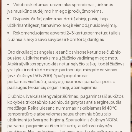
Vidutinis kietumas: universalus sprendimas, tinkantis
įvairaus kūno sudėjimo ir miego įpročių žmonėms.
Dvipusis: čiužinį galima naudoti iš abiejų pusių, taip
užtikrinant ilgesnį tarnavimo laiką ir vienodą nusidėvėjimą.
Rekomenduojama apversti 2-3 kartus per metus: tai leis
čiužiniui išlaikyti savo savybes ir komfortą dar ilgiau.
Oro cirkuliacijos angelės, esančios visose keturiose čiužinio
pusėse, užtikrina maksimalų čiužinio vėdinimą miego metu.
Atskirai įvilktos spyruoklės neturi sąlyčio taškų, todėl čiužinys
yra tylus ir netrukdo miego partneriui jei miegate ne vienas
(pvz. čiužinys 160×200). Ypač populiarus ir
perkamas viešbučių, sodybų, nuomos ir panašias poilsio
paslaugas teikiančių organizacijų atsinaujinimui.
Čiužinio užvalkalas lengvai prižiūrimas, pagamintas iš aukštos
kokybės trikotažinio audinio, daigstytas antialergine, putlia
medžiaga. Reikalui esant, nuimamas ir skalbiamas iki 40°C
temperatūroje arba valomas sausu cheminiu būdu taip
užtikrinant jo švarą bei higieną. Spyruoklinis čiužinys NORA
patvarus, pagamintas iš sertifikuotų, aukštos kokybės
medžiagų. Naujas čiužinys – tai investicija į kokybišką miegą ir