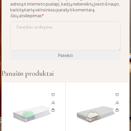
adresą ir interneto puslapį, kad jų nebereiktų įvesti iš naujo,
kai kitą kartą vėl norėsiu parašyti komentarą.
Jūsų atsiliepimas
*
Panašūs produktai