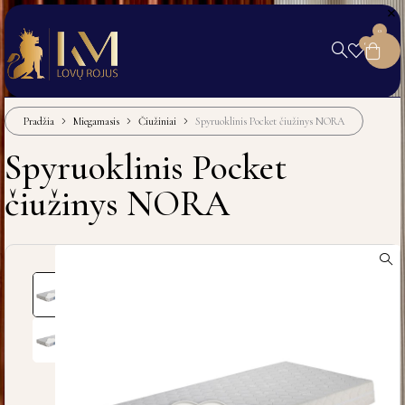
0
0
Pradžia
Miegamasis
Čiužiniai
Spyruoklinis Pocket čiužinys NORA
Spyruoklinis Pocket
čiužinys NORA