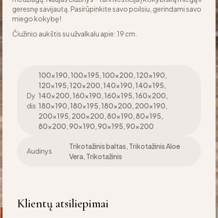
geresnę savijautą. Pasirūpinkite savo poilsiu, gerindami savo
miego kokybę!
Čiužinio aukštis su užvalkalu apie: 19 cm.
100×190, 100×195, 100×200, 120×190,
120×195, 120×200, 140×190, 140×195,
Dy
140×200, 160×190, 160×195, 160×200,
dis
180×190, 180×195, 180×200, 200×190,
200×195, 200×200, 80×190, 80×195,
80×200, 90×190, 90×195, 90×200
Trikotažinis baltas, Trikotažinis Aloe
Audinys
Vera, Trikotažinis
Klientų atsiliepimai