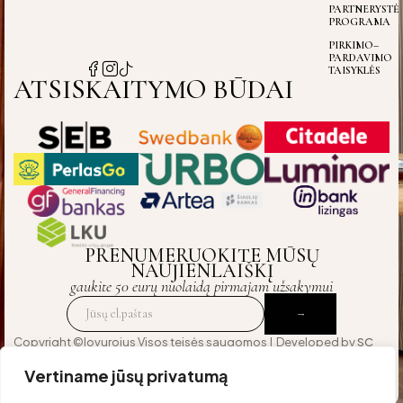
PARTNERYSTĖ
PROGRAMA
PIRKIMO–
PARDAVIMO
TAISYKLĖS
ATSISKAITYMO BŪDAI
PRENUMERUOKITE MŪSŲ
NAUJIENLAIŠKĮ
gaukite 50 eurų nuolaidą pirmajam užsakymui
Copyright ©lovurojus Visos teisės saugomos | Developed by
SC
Agency
— crafted for those who expect excellence
Vertiname jūsų privatumą