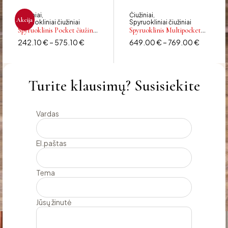
Čiužiniai
Čiužiniai
,
,
Akcija
Spyruokliniai čiužiniai
Spyruokliniai čiužiniai
Spyruoklinis Pocket čiužinys
Spyruoklinis Multipocket
SUPPERA
čiužinys ASTORIA JAI IR
242.10
€
–
575.10
€
649.00
€
–
769.00
€
JAM
Turite klausimų? Susisiekite
Vardas
El.paštas
Tema
Jūsų žinutė