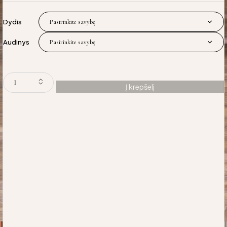
Dydis
Audinys
Į krepšelį