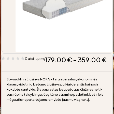
179.00
€
–
359.00
€
0 atsiliepimų
Spyruoklinis čiužinys NORA – tai universalus, ekonominės
klasės, vidutinio kietumo čiužinys puikiai derantis kainos ir
kokybės santykiu. Šis paprastas bet patogus čiužinys ne tik
pasirūpins taisyklinga Jūsų kūno atramine padėtimi, bet ir leis
mėgautis nepakartojamu ramybės jausmu visą naktį.