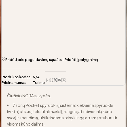
Pridėti prie pageidavimų sąrašo
Pridėti į palyginimą
Produkto kodas
N/A
Prieinamumas
Turime
Čiužinio NORA savybės:
7 zonų Pocket spyruoklių sistema: kiekviena spyruoklė,
įvilkta į atskirą tekstilinį maišelį, reaguoja į individualų kūno
svorį ir spaudimą, užtikrindama taisyklingą atramą stuburui ir
visoms kūno dalims.