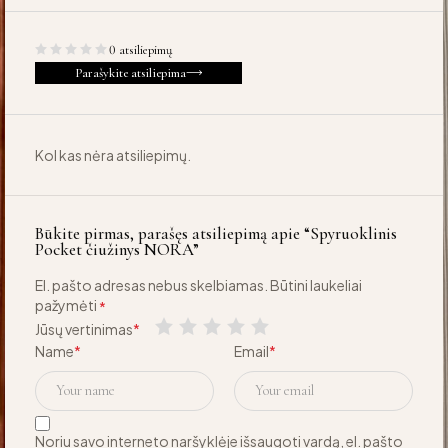
0 atsiliepimų
Parašykite atsiliepima
Kol kas nėra atsiliepimų.
Būkite pirmas, parašęs atsiliepimą apie “Spyruoklinis
Pocket čiužinys NORA”
El. pašto adresas nebus skelbiamas.
Būtini laukeliai
pažymėti
*
Jūsų vertinimas
*
Name
*
Email
*
Noriu savo interneto naršyklėje išsaugoti vardą, el. pašto