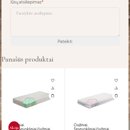
Jūsų atsiliepimas
*
Panašūs produktai
Čiužiniai
Čiužiniai
,
,
Akcija
Nespyruokliniai čiužiniai
Spyruokliniai čiužiniai