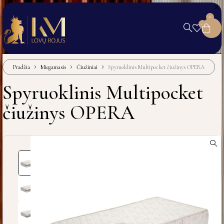
0
0
Pradžia
Miegamasis
Čiužiniai
Spyruoklinis Multipocket čiužinys OPERA
Spyruoklinis Multipocket
čiužinys OPERA