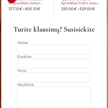
Nespyruoklinis čiužinys
Spyruoklinis Pocket čiužinys
SOFIJA
DUETAS
377.10
€
–
800.10
€
259.00
€
–
529.00
€
Turite klausimų? Susisiekite
Vardas
El.paštas
Tema
Jūsų žinutė