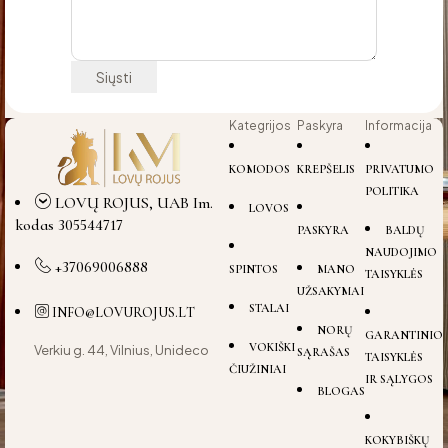
Kategrijos
Paskyra
Informacija
KOMODOS
KREPŠELIS
PRIVATUMO
POLITIKA
LOVŲ ROJUS, UAB Im.
LOVOS
kodas 305544717
PASKYRA
BALDŲ
NAUDOJIMO
+37069006888
SPINTOS
MANO
TAISYKLĖS
UŽSAKYMAI
STALAI
INFO@LOVUROJUS.LT
NORŲ
GARANTINIO
VOKIŠKI
Verkiu g. 44, Vilnius, Unideco
SĄRAŠAS
TAISYKLĖS
ČIUŽINIAI
IR SĄLYGOS
BLOGAS
KOKYBIŠKŲ