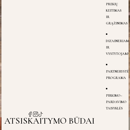
PREKIŲ
KEITIMAS
IR
GRĄŽINIMAS
DIZAINERIAM
IR
VYSTYTOJAMS
PARTNERYSTĖ
PROGRAMA
PIRKIMO–
PARDAVIMO
TAISYKLĖS
ATSISKAITYMO BŪDAI