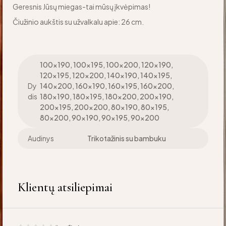
Geresnis Jūsų miegas-tai mūsų įkvėpimas!
Čiužinio aukštis su užvalkalu apie: 26 cm.
100×190, 100×195, 100×200, 120×190,
120×195, 120×200, 140×190, 140×195,
Dy
140×200, 160×190, 160×195, 160×200,
dis
180×190, 180×195, 180×200, 200×190,
200×195, 200×200, 80×190, 80×195,
80×200, 90×190, 90×195, 90×200
Audinys
Trikotažinis su bambuku
Klientų atsiliepimai