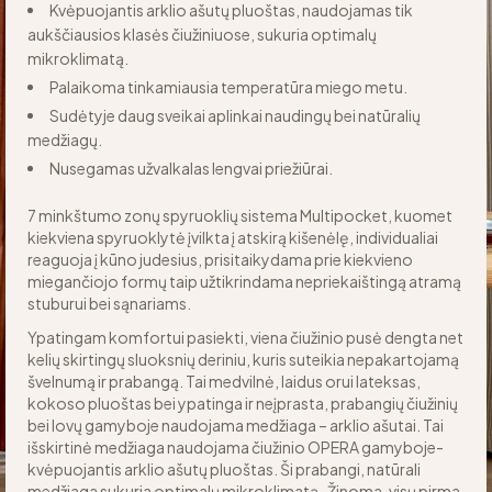
Kvėpuojantis arklio ašutų pluoštas, naudojamas tik
aukščiausios klasės čiužiniuose, sukuria optimalų
mikroklimatą.
Palaikoma tinkamiausia temperatūra miego metu.
Sudėtyje daug sveikai aplinkai naudingų bei natūralių
medžiagų.
Nusegamas užvalkalas lengvai priežiūrai.
7 minkštumo zonų spyruoklių sistema Multipocket, kuomet
kiekviena spyruoklytė įvilkta į atskirą kišenėlę, individualiai
reaguoja į kūno judesius, prisitaikydama prie kiekvieno
miegančiojo formų taip užtikrindama nepriekaištingą atramą
stuburui bei sąnariams.
Ypatingam komfortui pasiekti, viena čiužinio pusė dengta net
kelių skirtingų sluoksnių deriniu, kuris suteikia nepakartojamą
švelnumą ir prabangą. Tai medvilnė, laidus orui lateksas,
kokoso pluoštas bei ypatinga ir neįprasta, prabangių čiužinių
bei lovų gamyboje naudojama medžiaga – arklio ašutai. Tai
išskirtinė medžiaga naudojama čiužinio OPERA gamyboje-
kvėpuojantis arklio ašutų pluoštas. Ši prabangi, natūrali
medžiaga sukuria optimalų mikroklimatą. Žinoma, visų pirma