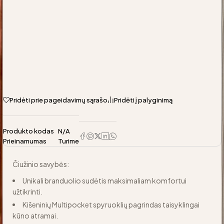
Pridėti prie pageidavimų sąrašo
Pridėti į palyginimą
Produkto kodas
N/A
Prieinamumas
Turime
Čiužinio savybės:
Unikali branduolio sudėtis maksimaliam komfortui
užtikrinti.
Kišeninių Multipocket spyruoklių pagrindas taisyklingai
kūno atramai.