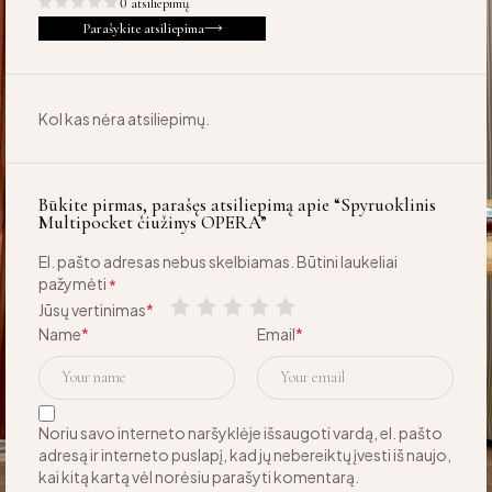
0 atsiliepimų
Parašykite atsiliepima
Kol kas nėra atsiliepimų.
Būkite pirmas, parašęs atsiliepimą apie “Spyruoklinis
Multipocket čiužinys OPERA”
El. pašto adresas nebus skelbiamas.
Būtini laukeliai
pažymėti
*
Jūsų vertinimas
*
Name
*
Email
*
Noriu savo interneto naršyklėje išsaugoti vardą, el. pašto
adresą ir interneto puslapį, kad jų nebereiktų įvesti iš naujo,
kai kitą kartą vėl norėsiu parašyti komentarą.