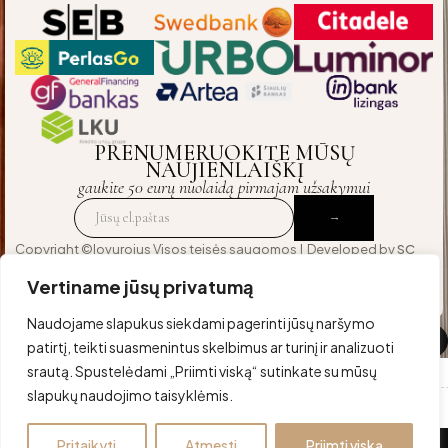
PRENUMERUOKITE MŪSŲ
NAUJIENLAIŠKĮ
gaukite 50 eurų nuolaidą pirmajam užsakymui
Copyright ©lovurojus Visos teisės saugomos | Developed by
SC
Agency
— crafted for those who expect excellence
Vertiname jūsų privatumą
Naudojame slapukus siekdami pagerinti jūsų naršymo
Palyginti
(0)
patirtį, teikti suasmenintus skelbimus ar turinį ir analizuoti
srautą. Spustelėdami „Priimti viską“ sutinkate su mūsų
slapukų naudojimo taisyklėmis.
Palyginti
Pritaikyti
Atmesti
Priimti viską