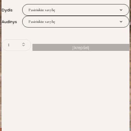
Dydis
Audinys
Į krepšelį