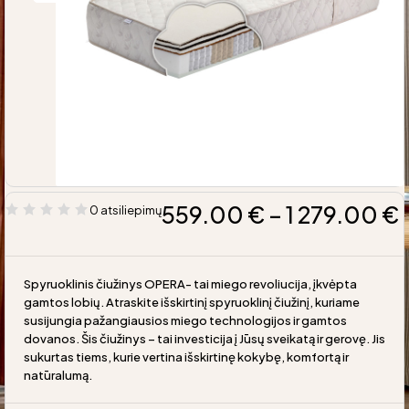
559.00
€
–
1 279.00
€
0 atsiliepimų
Spyruoklinis čiužinys OPERA- tai miego revoliucija, įkvėpta
gamtos lobių. Atraskite išskirtinį spyruoklinį čiužinį, kuriame
susijungia pažangiausios miego technologijos ir gamtos
dovanos. Šis čiužinys – tai investicija į Jūsų sveikatą ir gerovę. Jis
sukurtas tiems, kurie vertina išskirtinę kokybę, komfortą ir
natūralumą.