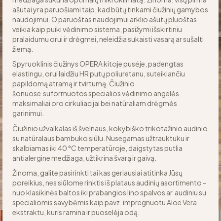
ašutai yra paruošiami taip, kad būtų tinkami čiužinių gamybos
naudojimui. O paruoštas naudojimui arklio ašutų pluoštas
veikia kaip puiki vėdinimo sistema, pasižymi išskirtiniu
pralaidumu orui ir drėgmei, neleidžia sukaisti vasarą ar sušalti
žiemą.
Spyruoklinis čiužinys OPERA kitoje pusėje, padengtas
elastingu, orui laidžiu HR putų poliuretanu, suteikiančiu
papildomą atramą ir tvirtumą. Čiužinio
šonuose suformuotos specialios vėdinimo angelės
maksimaliai oro cirkuliacijai bei natūraliam drėgmės
garinimui.
Čiužinio užvalkalas iš švelnaus, kokybiško trikotažinio audinio
su natūralaus bambuko siūlu. Nusegamas užtrauktuku ir
skalbiamas iki 40 °C temperatūroje, daigstytas putlia
antialergine medžiaga, užtikrina švarą ir gaivą.
Žinoma, galite pasirinkti tai kas geriausiai atitinka Jūsų
poreikius, nes siūlome rinktis iš plataus audinių asortimento –
nuo klasikinės baltos iki prabangios lino spalvos ar audiniu su
specialiomis savybėmis kaip pavz. impregnuotu Aloe Vera
ekstraktu, kuris ramina ir puoselėja odą.