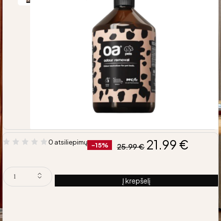
21.99
€
0 atsiliepimų
-15%
25.99
€
Į krepšelį