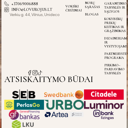
+37069006888
NORŲ
GARANTINIO
VOKIŠKI
SĄRAŠAS
TAISYKLĖS IR
INFO@LOVUROJUS.LT
ČIUŽINIAI
SĄLYGOS
Verkiu g. 44, Vilnius, Unideco
BLOGAS
KOKYBIŠKŲ
PREKIŲ
KEITIMAS IR
GRĄŽINIMAS
DIZAINERIAM
IR
VYSTYTOJAMS
PARTNERYSTĖ
PROGRAMA
PIRKIMO–
PARDAVIMO
TAISYKLĖS
ATSISKAITYMO BŪDAI