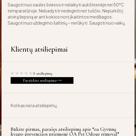
Saugoti nuo saulės šviesos ir nelaikyti aukštesnėje nei 50°C
temparatūroje. Nebadyti ir nedeginti net tuščio. Nepurkšti į
atvirą liepsną ar ant kokios nors įkaitintos medžiagos.
Saugoti nuo uždegimo šaltinių – nerūkyti. Saugoti nuo vaikų.
Klientų atsiliepimai
0 atsiliepimų
Parašykite atsiliepima
Kol kas nėra atsiliepimų.
Būkite pirmas, parašęs atsiliepimą apie “oa Gyvūnų
kvapo prevencijos priemonė OA Pet Odour removal”