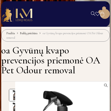
0
0
Pradžia
Baldų priežiūra
oa Gyvūnų kvapo prevencijos priemonė OA Pet Odour
removal
oa Gyvūnų kvapo
prevencijos priemonė OA
Pet Odour removal