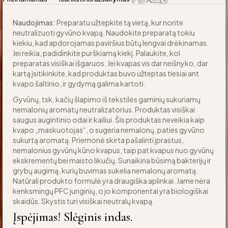
Naudojimas:
Preparatu užtepkite tą vietą, kur norite
neutralizuoti gyvūno kvapą. Naudokite preparatą tokiu
kiekiu, kad apdorojamas paviršius būtų lengvai drėkinamas.
Jei reikia, padidinkite purškiamą kiekį. Palaukite, kol
preparatas visiškai išgaruos. Jei kvapas vis dar neišnyko, dar
kartą įsitikinkite, kad produktas buvo užteptas tiesiai ant
kvapo šaltinio, ir gydymą galima kartoti.
Gyvūnų, tsk, kačių šlapimo iš tekstilės gaminių sukuriamų
nemalonių aromatų neutralizatorius. Produktas visiškai
saugus augintinio odai ir kailiui. Šis produktas neveikia kaip
kvapo „maskuotojas“, o sugeria nemalonų, paties gyvūno
sukurtą aromatą. Priemonė skirta pašalinti įprastus,
nemalonius gyvūnų kūno kvapus, taip pat kvapus nuo gyvūnų
ekskrementų bei maisto likučių. Sunaikina būsimą bakterijų ir
grybų augimą, kurių buvimas sukelia nemalonų aromatą.
Natūrali produkto formulė yra draugiška aplinkai. Jame nėra
kenksmingų PFC junginių, o jo komponentai yra biologiškai
skaidūs. Skystis turi visiškai neutralų kvapą.
Įspėjimas! Slėginis indas.