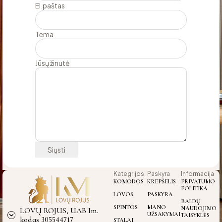
El.paštas
Tema
Jūsų žinutė
Kategrijos
Paskyra
Informacija
KOMODOS
KREPŠELIS
PRIVATUMO
POLITIKA
LOVOS
PASKYRA
BALDŲ
SPINTOS
MANO
NAUDOJIMO
LOVŲ ROJUS, UAB Im.
UŽSAKYMAI
TAISYKLĖS
kodas 305544717
STALAI