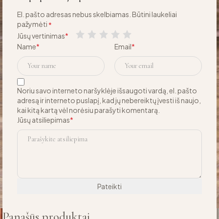
El. pašto adresas nebus skelbiamas.
Būtini laukeliai
pažymėti
*
Jūsų vertinimas
*
Name
*
Email
*
Noriu savo interneto naršyklėje išsaugoti vardą, el. pašto
adresą ir interneto puslapį, kad jų nebereiktų įvesti iš naujo,
kai kitą kartą vėl norėsiu parašyti komentarą.
Jūsų atsiliepimas
*
Panašūs produktai