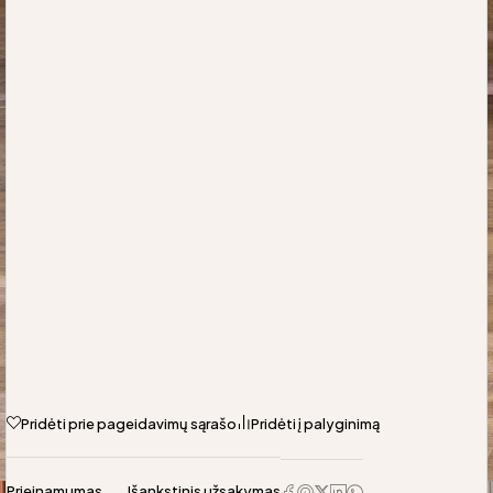
Pridėti prie pageidavimų sąrašo
Pridėti į palyginimą
Prieinamumas
Išankstinis užsakymas