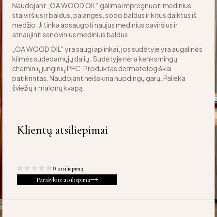
Naudojant „OA WOOD OIL“ galima impregnuoti medinius
stalviršius ir baldus, palanges, sodo baldus ir kitus daiktus iš
medžio. Ji tinka apsaugoti naujus medinius paviršius ir
atnaujinti senovinius medinius baldus.
„OA WOOD OIL“ yra saugi aplinkai, jos sudėtyje yra augalinės
kilmės sudedamųjų dalių. Sudėtyje nėra kenksmingų
cheminių junginių PFC. Produktas dermatologiškai
patikrintas. Naudojant neišskiria nuodingų garų. Palieka
šviežių ir malonų kvapą.
Klientų atsiliepimai
0 atsiliepimų
Parašykite atsiliepima