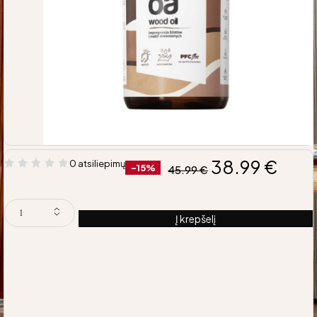
38.99
€
0 atsiliepimų
-15%
45.99
€
Į krepšelį