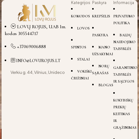
Kategrijos
Paskyra
Informacija
KOMODOS
KREPŠELIS
PRIVATUMO
POLITIKA
LOVŲ ROJUS, UAB Im.
LOVOS
kodas 305544717
PASKYRA
BALDŲ
NAUDOJIMO
+37069006888
SPINTOS
MANO
TAISYKLĖS
UŽSAKYMAI
STALAI
INFO@LOVUROJUS.LT
NORŲ
GARANTINIO
VOKIŠKI
Verkiu g. 44, Vilnius, Unideco
SĄRAŠAS
TAISYKLĖS
ČIUŽINIAI
IR SĄLYGOS
BLOGAS
KOKYBIŠKŲ
PREKIŲ
KEITIMAS
IR
GRĄŽINIMAS