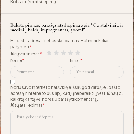
Kol kas nėra atsiliepimų.
Būkite pirmas, parašęs atsiliepimą apie “Oa stalviršių ir
medinių baldų impregnantas, 500ml”
El. pašto adresas nebus skelbiamas.
Būtini laukeliai
pažymėti
*
Jūsų vertinimas
*
Name
*
Email
*
Noriu savo interneto naršyklėje išsaugoti vardą, el. pašto
adresą ir interneto puslapį, kad jų nebereiktų įvesti iš naujo,
kai kitą kartą vėl norėsiu parašyti komentarą.
Jūsų atsiliepimas
*