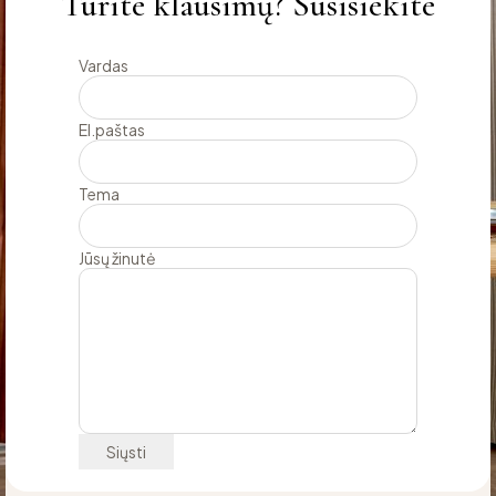
Turite klausimų? Susisiekite
Vardas
El.paštas
Tema
Jūsų žinutė