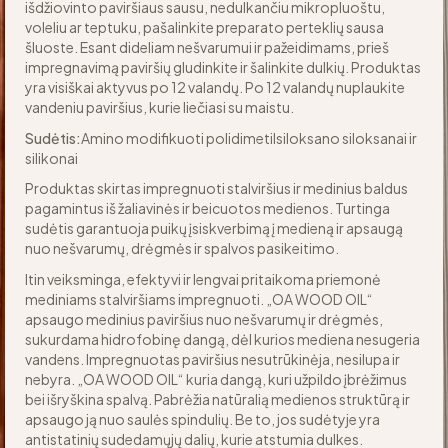
išdžiovinto paviršiaus sausu, nedulkančiu mikropluoštu,
voleliu ar teptuku, pašalinkite preparato perteklių sausa
šluoste. Esant dideliam nešvarumui ir pažeidimams, prieš
impregnavimą paviršių gludinkite ir šalinkite dulkių. Produktas
yra visiškai aktyvus po 12 valandų. Po 12 valandų nuplaukite
vandeniu paviršius, kurie liečiasi su maistu.
Sudėtis:
Amino modifikuoti polidimetilsiloksano siloksanai ir
silikonai
Produktas skirtas impregnuoti stalviršius ir medinius baldus
pagamintus iš žaliavinės ir beicuotos medienos. Turtinga
sudėtis garantuoja puikų įsiskverbimą į medieną ir apsaugą
nuo nešvarumų, drėgmės ir spalvos pasikeitimo.
Itin veiksminga, efektyvi ir lengvai pritaikoma priemonė
mediniams stalviršiams impregnuoti. „OA WOOD OIL“
apsaugo medinius paviršius nuo nešvarumų ir drėgmės,
sukurdama hidrofobinę dangą, dėl kurios mediena nesugeria
vandens. Impregnuotas paviršius nesutrūkinėja, nesilupa ir
nebyra. „OA WOOD OIL“ kuria dangą, kuri užpildo įbrėžimus
bei išryškina spalvą. Pabrėžia natūralią medienos struktūrą ir
apsaugo ją nuo saulės spindulių. Be to, jos sudėtyje yra
antistatinių sudedamųjų dalių, kurie atstumia dulkes.