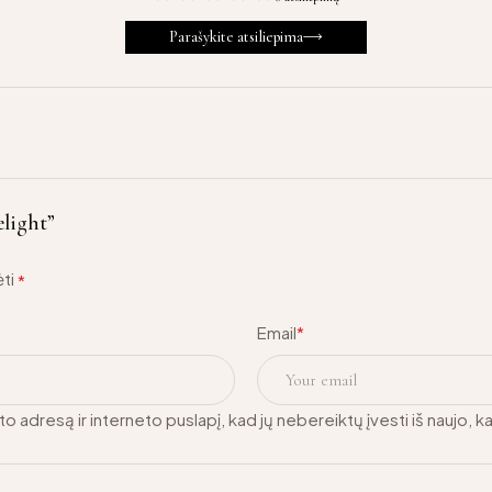
Parašykite atsiliepima
elight”
ėti
*
Email
*
o adresą ir interneto puslapį, kad jų nebereiktų įvesti iš naujo, k