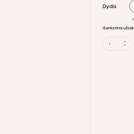
Dydis
Išankstinis užs