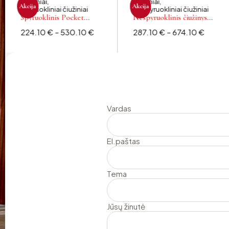
Čiužiniai
,
Čiužiniai
,
Akcija
Akcija
Spyruokliniai čiužiniai
Nespyruokliniai čiužiniai
Spyruoklinis Pocket
Nespyruoklinis čiužinys
čiužinys OMEGA
MAESTRO
224.10
€
–
530.10
€
287.10
€
–
674.10
€
Vardas
El.paštas
Tema
Jūsų žinutė