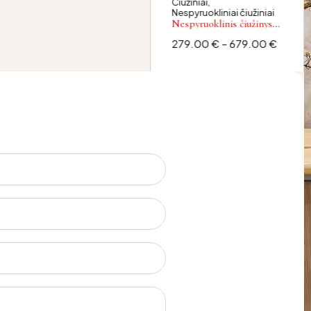
Čiužiniai
,
Nespyruokliniai čiužiniai
Nespyruoklinis čiužinys
EMA
279.00
€
–
679.00
€