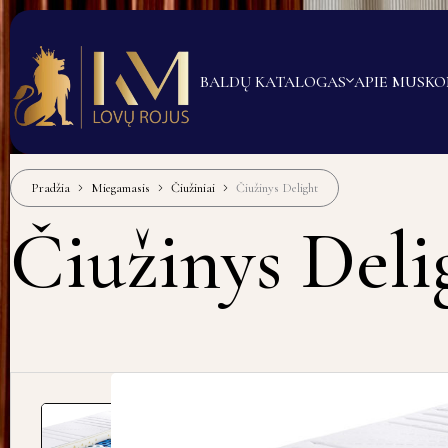
BALDŲ KATALOGAS
APIE MUS
KO
Pradžia
Miegamasis
Čiužiniai
Čiužinys Delight
Čiužinys Deli