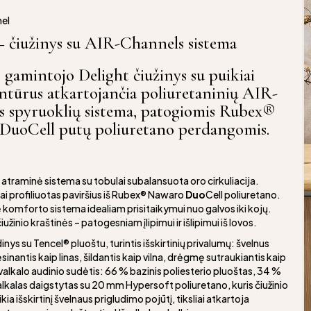
nel
– čiužinys su AIR-Channels sistema
 gamintojo Delight čiužinys su puikiai
tūrus atkartojančia poliuretaninių AIR-
 spyruoklių sistema, patogiomis Rubex®
DuoCell putų poliuretano perdangomis.
atraminė sistema su tobulai subalansuota oro cirkuliacija.
ilgai profiliuotas paviršius iš Rubex® Nawaro
Duo
Cell poliuretano.
 komforto sistema idealiam prisitaikymui nuo galvos iki kojų.
iužinio kraštinės – patogesniam įlipimui ir išlipimui iš lovos.
inys su Tencel® pluoštu, turintis išskirtinių privalumų: švelnus
ėsinantis kaip linas, šildantis kaip vilna, drėgmę sutraukiantis kaip
alkalo audinio sudėtis: 66 % bazinis poliesterio pluoštas, 34 %
alkalas daigstytas su 20 mm Hypersoft poliuretano, kuris čiužinio
ikia išskirtinį švelnaus prigludimo pojūtį, tiksliai atkartoja