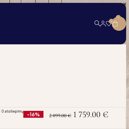
0
0
0 atsiliepimų
1 759.00
€
-16%
2 099.00
€