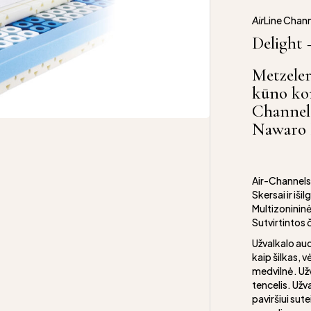
Air
Line Chan
Delight 
Metzeler
kūno kon
Channels
Nawaro 
Air-Channels 
Skersai ir iš
Multizonininė
Sutvirtintos č
Užvalkalo aud
kaip šilkas, v
medvilnė. Užv
tencelis. Užv
paviršiui sute