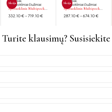
Čiužiniai
,
Čiužiniai
,
Akcija
Akcija
Spyruokliniai čiužiniai
Spyruokliniai čiužiniai
Spyruoklinis Multipocket
Spyruoklinis Multipocket
čiužinys OSKARAS
čiužinys ASTORIA
332.10
€
–
719.10
€
287.10
€
–
674.10
€
Turite klausimų? Susisiekite