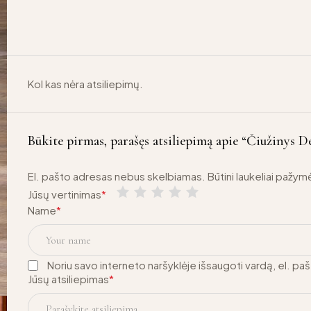
Kol kas nėra atsiliepimų.
Būkite pirmas, parašęs atsiliepimą apie “Čiužinys D
El. pašto adresas nebus skelbiamas.
Būtini laukeliai pažym
Jūsų vertinimas
*
Name
*
Noriu savo interneto naršyklėje išsaugoti vardą, el. pašt
Jūsų atsiliepimas
*