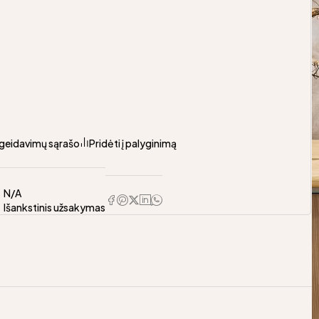
pageidavimų sąrašo
Pridėti į palyginimą
s
N/A
Išankstinis užsakymas