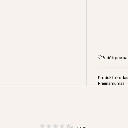
Pridėti prie 
Produkto koda
Prieinamumas
0 atsiliepimų