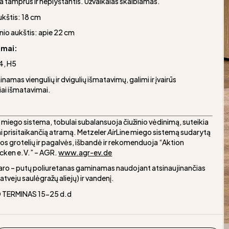
a tamprus ir neplyštantis. Užvalkalas skalbiamas.
ukštis: 18 cm
nio aukštis: apie 22 cm
umai:
4, H5
namas viengulių ir dvigulių išmatavimų, galimi ir įvairūs
iai išmatavimai.
miego sistema, tobulai subalansuoja čiužinio vėdinimą, suteikia
 prisitaikančią atramą. Metzeler
Air
Line miego sistemą sudarytą
lovos grotelių ir pagalvės, išbandė ir rekomenduoja “Aktion
cken e.V.” – AGR.
www.agr-ev.de
o – putų poliuretanas gaminamas naudojant atsinaujinančias
 atveju saulėgražų aliejų) ir vandenį.
 TERMINAS 15-25 d.d