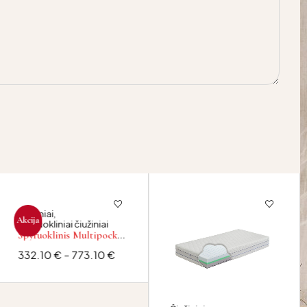
Čiužiniai
,
Akcija
Spyruokliniai čiužiniai
Spyruoklinis Multipocket
čiužinys VENECIJA
332.10
€
–
773.10
€