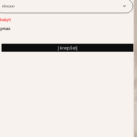
Išvalyti
akymas
Į krepšelį