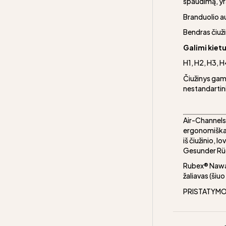
spaudimą, yr
Branduolio a
Bendras čiuži
Galimi kiet
H1, H2, H3, H
Čiužinys gami
nestandartin
Air-Channels 
ergonomiškai
iš čiužinio, 
Gesunder Rü
Rubex® Nawar
žaliavas (šiuo
PRISTATYMO