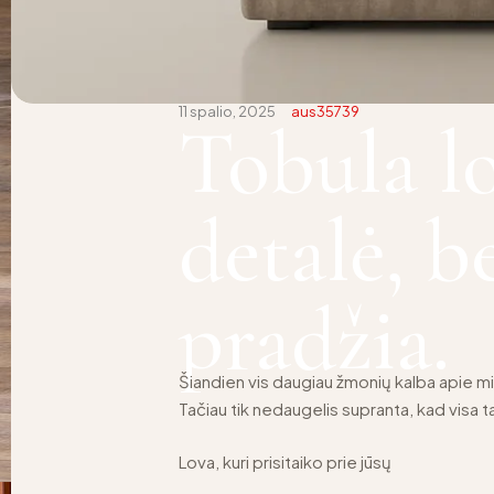
11 spalio, 2025
aus35739
Tobula lo
detalė, b
pradžia.
Šiandien vis daugiau žmonių kalba apie mi
Tačiau tik nedaugelis supranta, kad visa 
Lova, kuri prisitaiko prie jūsų