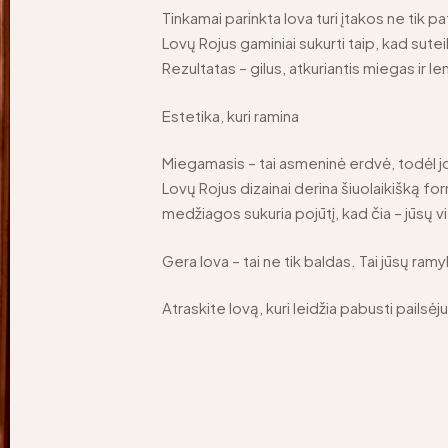
Tinkamai parinkta lova turi įtakos ne tik pat
Lovų Rojus gaminiai sukurti taip, kad sutei
Rezultatas – gilus, atkuriantis miegas ir len
Estetika, kuri ramina
Miegamasis – tai asmeninė erdvė, todėl jo
Lovų Rojus dizainai derina šiuolaikišką fo
medžiagos sukuria pojūtį, kad čia – jūsų v
Gera lova – tai ne tik baldas. Tai jūsų ra
Atraskite lovą, kuri leidžia pabusti pailsėju