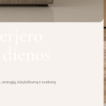
erjero
s dienos
 energiją, kūrybiškumą ir sveikatą.