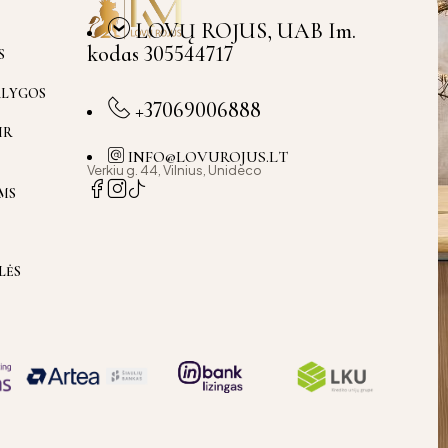
LOVŲ ROJUS, UAB Im.
kodas 305544717
S
ĄLYGOS
+37069006888
IR
INFO@LOVUROJUS.LT
Verkiu g. 44, Vilnius, Unideco
MS
LĖS