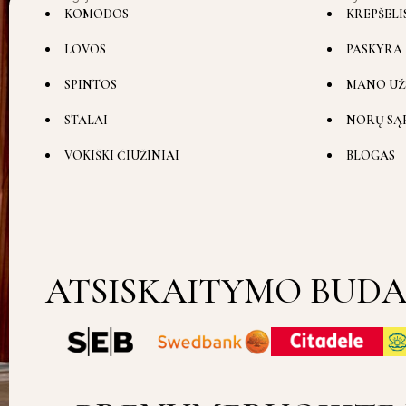
KOMODOS
KREPŠELI
LOVOS
PASKYRA
SPINTOS
MANO UŽ
STALAI
NORŲ SĄ
VOKIŠKI ČIUŽINIAI
BLOGAS
ATSISKAITYMO BŪDA