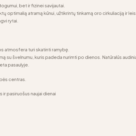
ogumui, bet ir fizinei savijautai.
ktų optimalią atramą kūnui, užtikrintų tinkamą oro cirkuliaciją ir le
gvi rytai.
s atmosfera turi skatinti ramybę.
rmą su švelnumu, kuris padeda nurimti po dienos. Natūralūs audinia
ieta pasaulyje.
mybės centras.
s ir pasiruošus naujai dienai