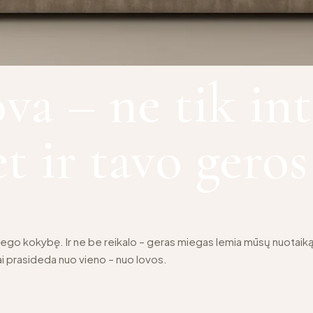
va – ne tik int
et ir tavo gero
ego kokybę. Ir ne be reikalo – geras miegas lemia mūsų nuotaiką,
tai prasideda nuo vieno – nuo lovos.