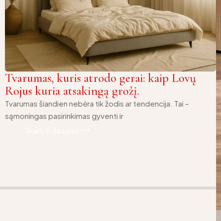
Tvarumas, kuris atrodo gerai: kaip Lovų
Rojus kuria atsakingą grožį.
Tvarumas šiandien nebėra tik žodis ar tendencija. Tai –
sąmoningas pasirinkimas gyventi ir
Skaityti daugiau