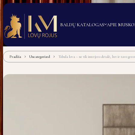
BALDŲ KATALOGAS
APIE MUS
KO
Pradžia
Uncategorized
Tobula lova – ne tik interjero detalė, bet ir tavo gero