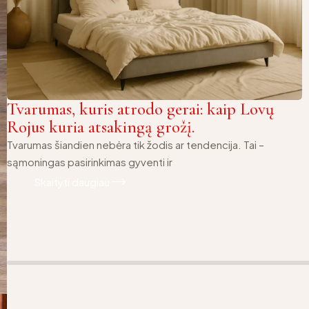
Tvarumas, kuris atrodo gerai: kaip Lovų
Rojus kuria atsakingą grožį.
Tvarumas šiandien nebėra tik žodis ar tendencija. Tai –
sąmoningas pasirinkimas gyventi ir
Skaityti daugiau