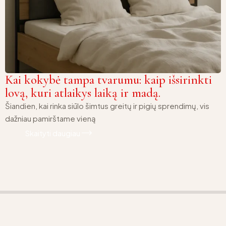
Kai kokybė tampa tvarumu: kaip išsirinkti
lovą, kuri atlaikys laiką ir madą.
Šiandien, kai rinka siūlo šimtus greitų ir pigių sprendimų, vis
dažniau pamirštame vieną
Skaityti daugiau