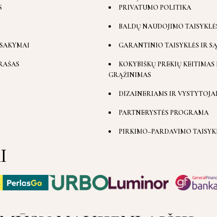
S
PRIVATUMO POLITIKA
BALDŲ NAUDOJIMO TAISYKLĖ
SAKYMAI
GARANTINIO TAISYKLĖS IR S
RAŠAS
KOKYBIŠKŲ PREKIŲ KEITIMAS 
GRĄŽINIMAS
DIZAINERIAMS IR VYSTYTOJA
PARTNERYSTĖS PROGRAMA
PIRKIMO–PARDAVIMO TAISYK
I