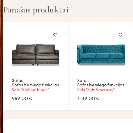
Panašūs produktai
Sofos
,
Sofos
,
Sofos be miego funkcijos
Sofos be miego funkcijos
Sofa "Mellow Mode"
Sofa "Soft Sanctuary"
989.00
€
1 149.00
€