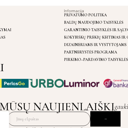
Informacija
PRIVATUMO POLITIKA
BALDŲ NAUDOJIMO TAISYKLĖS
KYMAI
GARANTINIO TAISYKLĖS IR SĄL
ŠAS
KOKYBIŠKŲ PREKIŲ KEITIMAS IR
DIZAINERIAMS IR VYSTYTOJAMS
PARTNERYSTĖS PROGRAMA
PIRKIMO–PARDAVIMO TAISYKLĖS
I
MŪSŲ NAUJIENLAIŠKĮ
gauk