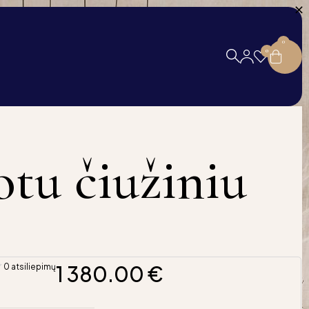
0
0
otu čiužiniu
1 380.00
€
0 atsiliepimų