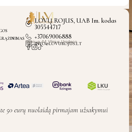
LOVŲ ROJUS, UAB Im. kodas
305544717
YGOS
+37069006888
 GRĄŽINIMAS
Verkiu g. 44, Vilnius, Unideco
INFO@LOVUROJUS.LT
ite 50 eurų nuolaidą pirmajam užsakymui