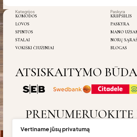
Kategrijos
Paskyra
KOMODOS
KREPŠELIS
LOVOS
PASKYRA
SPINTOS
MANO UŽSA
STALAI
NORŲ SĄRA
VOKIŠKI ČIUŽINIAI
BLOGAS
ATSISKAITYMO BŪDA
PRENUMERUOKITE 
Vertiname jūsų privatumą