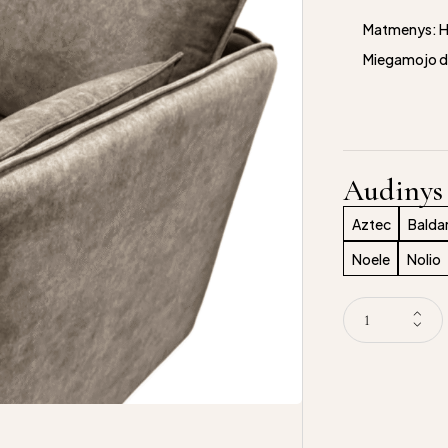
Matmenys: H
Miegamojo da
Audinys
Aztec
Balda
Noele
Nolio