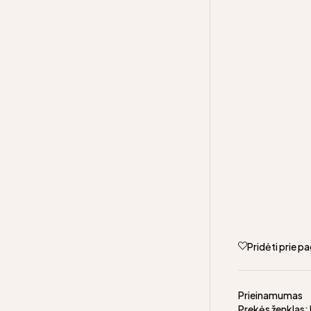
Pridėti prie 
Prieinamumas
Prekės ženklas: