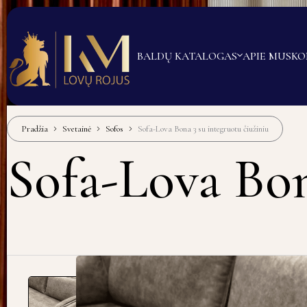
BALDŲ KATALOGAS
APIE MUS
KO
Pradžia
Svetainė
Sofos
Sofa-Lova Bona 3 su integruotu čiužiniu
Sofa-Lova Bon