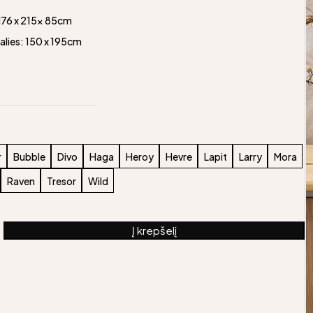
76 x 215x 85cm
lies: 150 x 195cm
r
Bubble
Divo
Haga
Heroy
Hevre
Lapit
Larry
Mora
Raven
Tresor
Wild
Į krepšelį