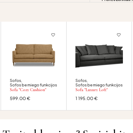
Sofos
,
Sofos
,
Sofos be miego funkcijos
Sofos be miego funkcijos
Sofa "Cozy Cushion"
Sofa "Luxury Loft"
599.00
€
1 195.00
€