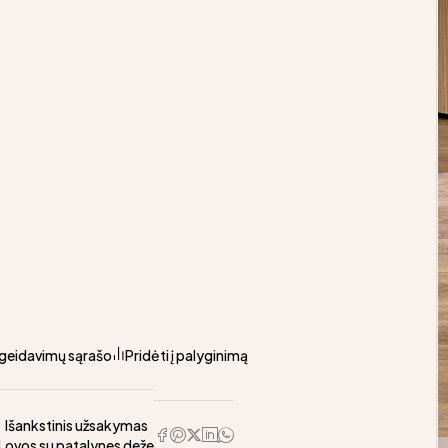
pageidavimų sąrašo
Pridėti į palyginimą
Išankstinis užsakymas
Lovos su patalynes deže