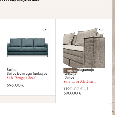
Sofos
,
Sofa su miegamojo
Naujiena
Sofos be miego funkcijos
funkcija
Sofa "Snuggle Seat"
,
Sofos
Sofa-Lova Aistė su
696.00
€
integruotu čiužiniu
1 190.00
€
–
1
390.00
€