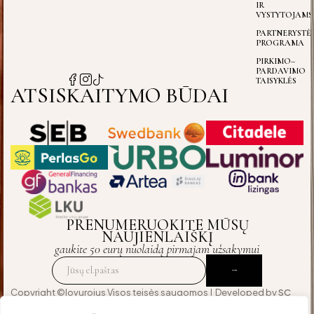
IR
VYSTYTOJAMS
PARTNERYSTĖ
PROGRAMA
PIRKIMO–
PARDAVIMO
TAISYKLĖS
ATSISKAITYMO BŪDAI
PRENUMERUOKITE MŪSŲ
NAUJIENLAIŠKĮ
gaukite 50 eurų nuolaidą pirmajam užsakymui
Copyright ©lovurojus Visos teisės saugomos | Developed by
SC
Agency
— crafted for those who expect excellence