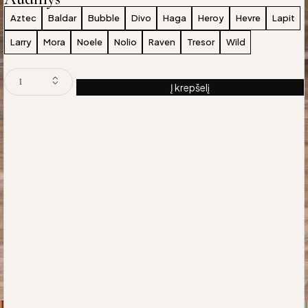
Aztec
Baldar
Bubble
Divo
Haga
Heroy
Hevre
Lapit
Larry
Mora
Noele
Nolio
Raven
Tresor
Wild
Į krepšelį