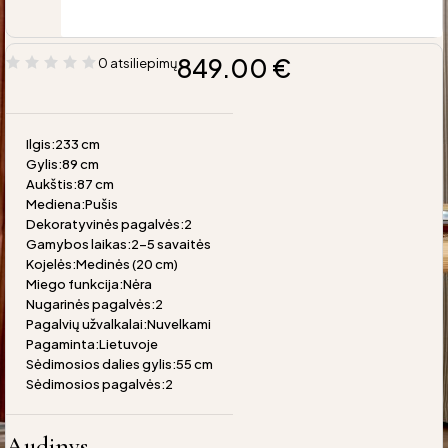
849.00
€
0 atsiliepimų
Ilgis:233 cm
Gylis:89 cm
Aukštis:87 cm
Mediena:Pušis
Dekoratyvinės pagalvės:2
Gamybos laikas:2-5 savaitės
Kojelės:Medinės (20 cm)
Miego funkcija:Nėra
Nugarinės pagalvės:2
Pagalvių užvalkalai:Nuvelkami
Pagaminta:Lietuvoje
Sėdimosios dalies gylis:55 cm
Sėdimosios pagalvės:2
Audinys