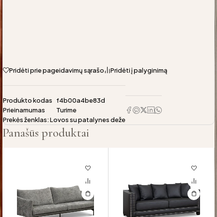
Pridėti prie pageidavimų sąrašo
Pridėti į palyginimą
Produkto kodas
f4b00a4be83d
Prieinamumas
Turime
Prekės ženklas:
Lovos su patalynes deže
Panašūs produktai