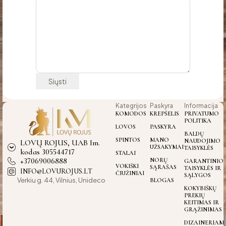
Kategrijos
Paskyra
Informacija
KOMODOS
KREPŠELIS
PRIVATUMO
POLITIKA
LOVOS
PASKYRA
BALDŲ
SPINTOS
MANO
NAUDOJIMO
LOVŲ ROJUS, UAB Im.
UŽSAKYMAI
TAISYKLĖS
kodas 305544717
STALAI
+37069006888
NORŲ
GARANTINIO
VOKIŠKI
SĄRAŠAS
TAISYKLĖS IR
INFO@LOVUROJUS.LT
ČIUŽINIAI
SĄLYGOS
Verkiu g. 44, Vilnius, Unideco
BLOGAS
KOKYBIŠKŲ
PREKIŲ
KEITIMAS IR
GRĄŽINIMAS
DIZAINERIAM