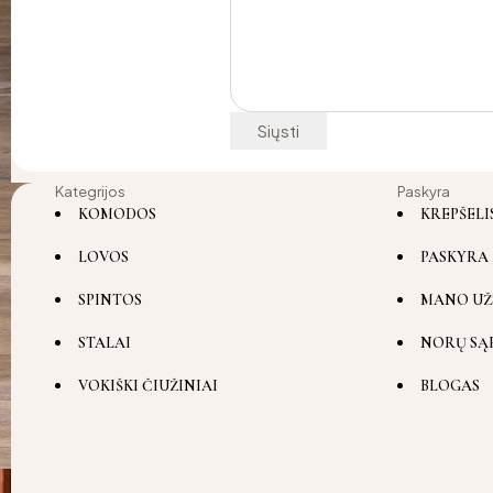
Kategrijos
Paskyra
KOMODOS
KREPŠELI
LOVOS
PASKYRA
SPINTOS
MANO UŽ
STALAI
NORŲ SĄ
VOKIŠKI ČIUŽINIAI
BLOGAS