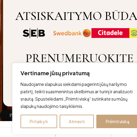
ATSISKAITYMO BŪDA
PRENUMERUOKITE 
Vertiname jūsų privatumą
Copyright ©lovurojus Visos teisės saugomos | Developed by
SC
Naudojame slapukus siekdami pagerinti jūsų naršymo
patirtį, teikti suasmenintus skelbimus ar turinį ir analizuoti
srautą. Spustelėdami „Priimti viską“ sutinkate su mūsų
slapukų naudojimo taisyklėmis.
Palyginti
(0)
Pritaikyti
Atmesti
Priimti viską