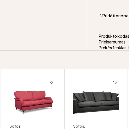
Pridėti prie 
Produkto koda
Prieinamumas
Prekės ženklas:
Sofos
,
Sofos
,