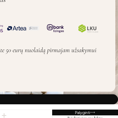
LĖS
ite 50 eurų nuolaidą pirmajam užsakymui
Palyginti