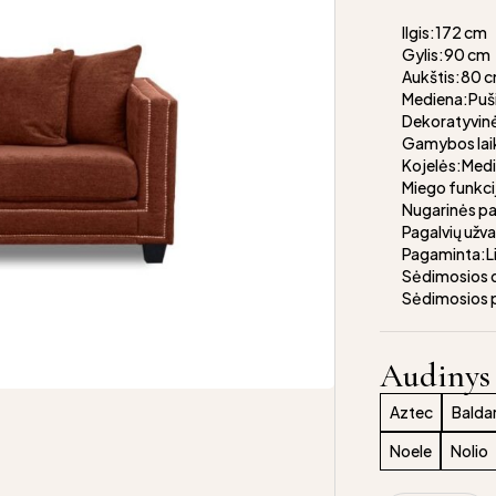
Ilgis:172 cm
Gylis:90 cm
Aukštis:80 
Mediena:Puš
Dekoratyvin
Gamybos lai
Kojelės:Medi
Miego funkci
Nugarinės pa
Pagalvių užv
Pagaminta:L
Sėdimosios d
Sėdimosios 
Audinys
Aztec
Balda
Noele
Nolio