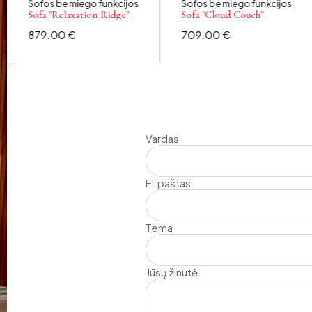
Sofos be miego funkcijos
Sofos be miego funkcijos
Sofa "Relaxation Ridge"
Sofa "Cloud Couch"
879.00
€
709.00
€
Vardas
El.paštas
Tema
Jūsų žinutė