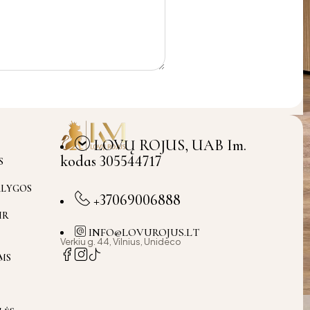
LOVŲ ROJUS, UAB Im.
kodas 305544717
S
ĄLYGOS
+37069006888
IR
INFO@LOVUROJUS.LT
Verkiu g. 44, Vilnius, Unideco
MS