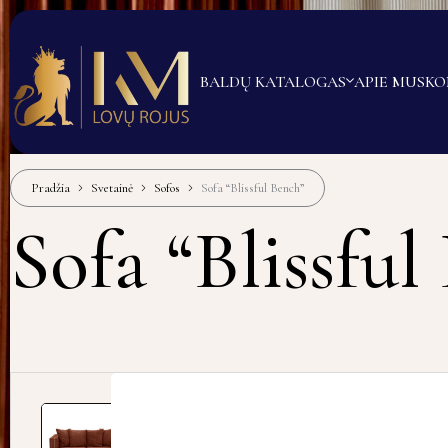
BALDŲ KATALOGAS
APIE MUS
KO
Pradžia
Svetainė
Sofos
Sofa “Blissful Bench”
Sofa “Blissful