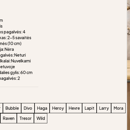
cm
is
ės pagalvės:4
kas:2-5 savaitės
nės (10 cm)
ja:Nėra
galvės:Neturi
alkalai:Nuvelkami
ietuvoje
alies gylis:60 cm
pagalvės:2
r
Bubble
Divo
Haga
Heroy
Hevre
Lapit
Larry
Mora
Raven
Tresor
Wild