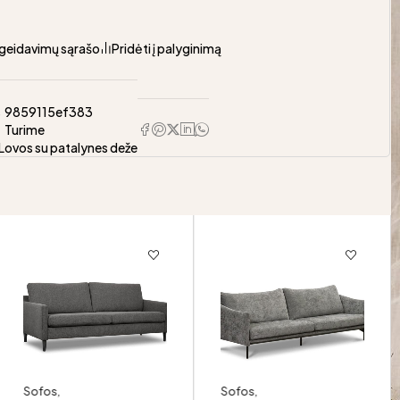
pageidavimų sąrašo
Pridėti į palyginimą
s
9859115ef383
Turime
Lovos su patalynes deže
Sofos
,
Sofos
,