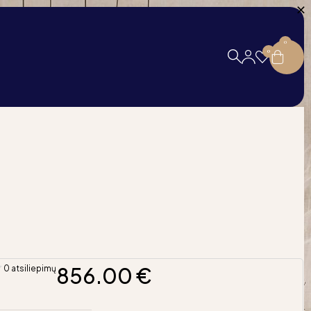
0
0
856.00
€
0 atsiliepimų