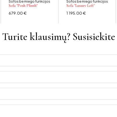
Sofos be miego funkcijos
Sofos be miego funkcijos
Sofa "Posh Plinth"
Sofa "Luxury Loft"
679.00
€
1 195.00
€
Turite klausimų? Susisiekite