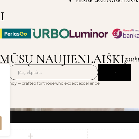
PIRKIMO–PARDAVIMO TAISYK
I
MŪSŲ NAUJIENLAIŠKĮ
gauk
 Agency
— crafted for those who expect excellence