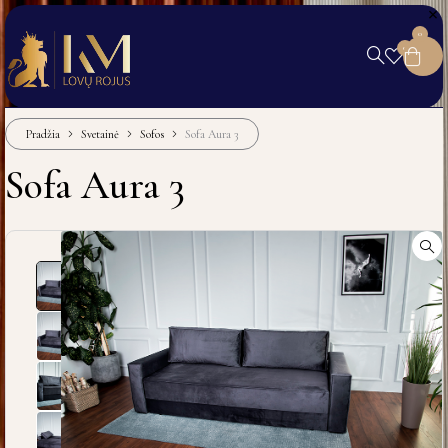
0
0
Pradžia
Svetainė
Sofos
Sofa Aura 3
Sofa Aura 3