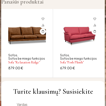
Panašūs produktai
Sofos
Sofos
,
,
Sofos be miego funkcijos
Sofos be miego funkcijos
Sofa "Relaxation Ridge"
Sofa "Posh Plinth"
879.00
€
679.00
€
Turite klausimų? Susisiekite
Vardas