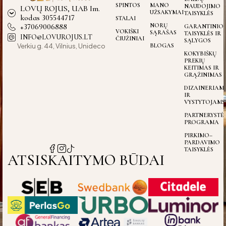
SPINTOS
MANO
NAUDOJIMO
LOVŲ ROJUS, UAB Im.
UŽSAKYMAI
TAISYKLĖS
kodas 305544717
STALAI
+37069006888
NORŲ
GARANTINIO
VOKIŠKI
SĄRAŠAS
TAISYKLĖS IR
INFO@LOVUROJUS.LT
ČIUŽINIAI
SĄLYGOS
Verkiu g. 44, Vilnius, Unideco
BLOGAS
KOKYBIŠKŲ
PREKIŲ
KEITIMAS IR
GRĄŽINIMAS
DIZAINERIAM
IR
VYSTYTOJAMS
PARTNERYSTĖ
PROGRAMA
PIRKIMO–
PARDAVIMO
TAISYKLĖS
ATSISKAITYMO BŪDAI