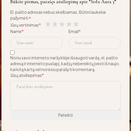
Būkite pirmas, parašęs atsiliepimą apie “Sofa Aura 3”
El. pašto adresas nebus skelbiamas.
Būtini laukeliai
pažymėti
*
Jūsų vertinimas
*
Name
*
Email
*
Noriu savo interneto naršyklėje išsaugoti vardą, el. pašto
adresą ir interneto puslapį, kad jų nebereiktų įvesti iš naujo,
kai kitą kartą vėl norėsiu parašyti komentarą.
Jūsų atsiliepimas
*