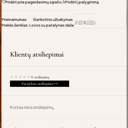
Pridėti prie pageidavimų sąrašo
Pridėti į palyginimą
Prieinamumas
Išankstinis užsakymas
Prekės ženklas:
Lovos su patalynes deže
Klientų atsiliepimai
0 atsiliepimų
Parašykite atsiliepima
Kol kas nėra atsiliepimų.