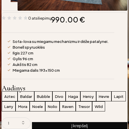
990.00
€
0 atsiliepimų
Sofa-lova su miegamu mechanizmu ir dėže patalynei.
Bonell spyruoklės
Ilgis 227 cm
Gylis 96 cm
Aukštis 82 cm
Miegama dalis 193×150 cm
Audinys
Aztec
Baldar
Bubble
Divo
Haga
Heroy
Hevre
Lapit
Larry
Mora
Noele
Nolio
Raven
Tresor
Wild
Į krepšelį