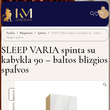
0
0
Pradžia
Miegamasis
Spintos
SLEEP VARIA spinta su kabykla 90 – baltos
blizgios spalvos
SLEEP VARIA spinta su
kabykla 90 – baltos blizgios
spalvos