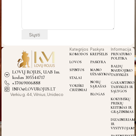
Kategrijos
Paskyra
Informacija
KOMODOS
KREPŠELIS
PRIVATUMO
POLITIKA
LOVOS
PASKYRA
BALDŲ
SPINTOS
MANO
NAUDOJIMO
LOVŲ ROJUS, UAB Im.
UŽSAKYMAI
TAISYKLĖS
kodas 305544717
STALAI
+37069006888
NORŲ
GARANTINIO
VOKIŠKI
SĄRAŠAS
TAISYKLĖS IR
INFO@LOVUROJUS.LT
ČIUŽINIAI
SĄLYGOS
Verkiu g. 44, Vilnius, Unideco
BLOGAS
KOKYBIŠKŲ
PREKIŲ
KEITIMAS IR
GRĄŽINIMAS
DIZAINERIAM
IR
VYSTYTOJAMS