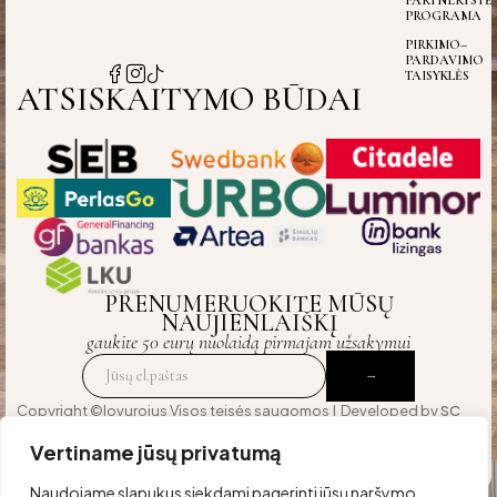
PARTNERYSTĖ
PROGRAMA
PIRKIMO–
PARDAVIMO
TAISYKLĖS
ATSISKAITYMO BŪDAI
PRENUMERUOKITE MŪSŲ
NAUJIENLAIŠKĮ
gaukite 50 eurų nuolaidą pirmajam užsakymui
Copyright ©lovurojus Visos teisės saugomos | Developed by
SC
Agency
— crafted for those who expect excellence
Vertiname jūsų privatumą
Naudojame slapukus siekdami pagerinti jūsų naršymo