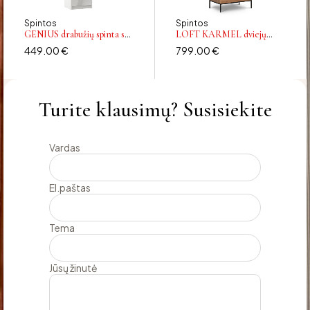
Spintos
Spintos
GENIUS drabužių spinta su
LOFT KARMEL dviejų
kabykla, 60 cm, blizgios
durų spinta su kabykla
449.00
€
799.00
€
baltos spalvos
Turite klausimų? Susisiekite
Vardas
El.paštas
Tema
Jūsų žinutė