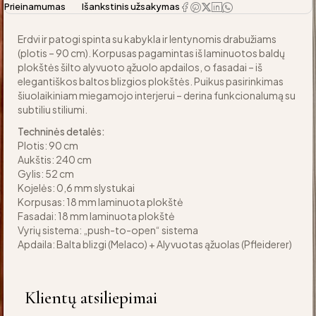
Prieinamumas
Išankstinis užsakymas
Erdvi ir patogi spinta su kabykla ir lentynomis drabužiams
(plotis – 90 cm). Korpusas pagamintas iš laminuotos baldų
plokštės šilto alyvuoto ąžuolo apdailos, o fasadai – iš
elegantiškos baltos blizgios plokštės. Puikus pasirinkimas
šiuolaikiniam miegamojo interjerui – derina funkcionalumą su
subtiliu stiliumi.
Techninės detalės:
Plotis: 90 cm
Aukštis: 240 cm
Gylis: 52 cm
Kojelės: 0,6 mm slystukai
Korpusas: 18 mm laminuota plokštė
Fasadai: 18 mm laminuota plokštė
Vyrių sistema: „push-to-open“ sistema
Apdaila: Balta blizgi (Melaco) + Alyvuotas ąžuolas (Pfleiderer)
Klientų atsiliepimai