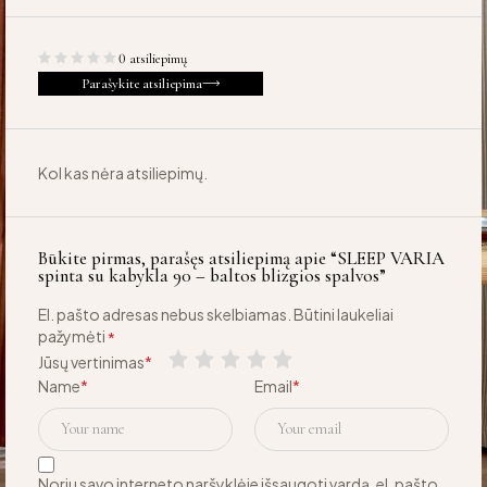
0 atsiliepimų
Parašykite atsiliepima
Kol kas nėra atsiliepimų.
Būkite pirmas, parašęs atsiliepimą apie “SLEEP VARIA
spinta su kabykla 90 – baltos blizgios spalvos”
El. pašto adresas nebus skelbiamas.
Būtini laukeliai
pažymėti
*
Jūsų vertinimas
*
Name
*
Email
*
Noriu savo interneto naršyklėje išsaugoti vardą, el. pašto