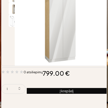
799.00
€
0 atsiliepimų
Į krepšelį