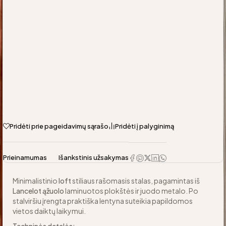
Pridėti prie pageidavimų sąrašo
Pridėti į palyginimą
Prieinamumas
Išankstinis užsakymas
Minimalistinio
loft
stiliaus rašomasis stalas, pagamintas iš
Lancelot ąžuolo
laminuotos plokštės ir juodo metalo. Po
stalviršiu įrengta praktiška lentyna suteikia papildomos
vietos daiktų laikymui.