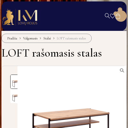
0
0
Pradžia
Valgomasis
Stalai
LOFT rašomasis stalas
LOFT rašomasis stalas