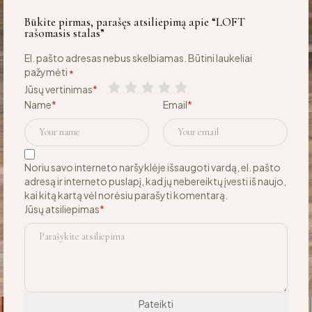
Būkite pirmas, parašęs atsiliepimą apie “LOFT
rašomasis stalas”
El. pašto adresas nebus skelbiamas.
Būtini laukeliai
pažymėti
*
Jūsų vertinimas
*
Name
*
Email
*
Noriu savo interneto naršyklėje išsaugoti vardą, el. pašto
adresą ir interneto puslapį, kad jų nebereiktų įvesti iš naujo,
kai kitą kartą vėl norėsiu parašyti komentarą.
Jūsų atsiliepimas
*