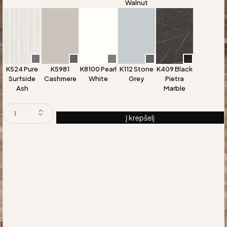
Walnut
K524 Pure
K5981
K8100 Pearl
K112 Stone
K409 Black
Surfside
Cashmere
White
Grey
Pietra
Ash
Marble
Į krepšelį