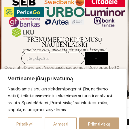
PRENUMERUOKITE MŪSŲ
NAUJIENLAIŠKĮ
gaukite 50 eurų nuolaidą pirmajam užsakymui
Copyright ©lovurojus Visos teisės saugomos | Developed by
SC
Agency
— crafted for those who expect excellence
Vertiname jūsų privatumą
Naudojame slapukus siekdami pagerinti jūsų naršymo
Palyginti
(0)
patirtį, teikti suasmenintus skelbimus ar turinį ir analizuoti
srautą. Spustelėdami „Priimti viską“ sutinkate su mūsų
slapukų naudojimo taisyklėmis.
Palyginti
Pritaikyti
Atmesti
Priimti viską
Pašalinti visus produktus