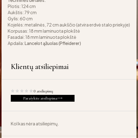
Techninės detalės:
Plotis: 124 cm
Aukštis: 79 cm
Gylis: 60 cm
Kojelės: metalinės, 72 cm aukščio (atvira erdvė stalo priekyje)
Korpusas: 18 mm laminuota plokštė
Fasadai: 18 mm laminuota plokštė
Apdaila:
Lancelot ąžuolas (Pfleiderer)
Klientų atsiliepimai
0 atsiliepimų
Parašykite atsiliepima
Kol kas nėra atsiliepimų.