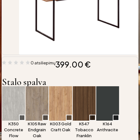
399.00
€
0 atsiliepimų
Stalo spalva
K350
K105 Raw
K003 Gold
K547
K164
Concrete
Endgrain
Craft Oak
Tobacco
Anthracite
Flow
Oak
Franklin