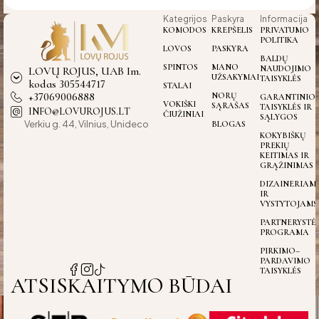
Kategrijos
Paskyra
Informacija
KOMODOS
KREPŠELIS
PRIVATUMO
POLITIKA
LOVOS
PASKYRA
BALDŲ
SPINTOS
MANO
NAUDOJIMO
LOVŲ ROJUS, UAB Im.
UŽSAKYMAI
TAISYKLĖS
kodas 305544717
STALAI
+37069006888
NORŲ
GARANTINIO
VOKIŠKI
SĄRAŠAS
TAISYKLĖS IR
INFO@LOVUROJUS.LT
ČIUŽINIAI
SĄLYGOS
Verkiu g. 44, Vilnius, Unideco
BLOGAS
KOKYBIŠKŲ
PREKIŲ
KEITIMAS IR
GRĄŽINIMAS
DIZAINERIAM
IR
VYSTYTOJAMS
PARTNERYSTĖ
PROGRAMA
PIRKIMO–
PARDAVIMO
TAISYKLĖS
ATSISKAITYMO BŪDAI