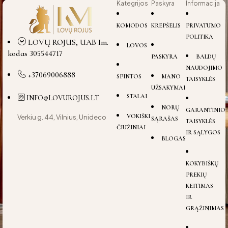
Kategrijos
Paskyra
Informacija
KOMODOS
KREPŠELIS
PRIVATUMO
POLITIKA
LOVŲ ROJUS, UAB Im.
LOVOS
kodas 305544717
PASKYRA
BALDŲ
NAUDOJIMO
+37069006888
SPINTOS
MANO
TAISYKLĖS
UŽSAKYMAI
STALAI
INFO@LOVUROJUS.LT
NORŲ
GARANTINIO
VOKIŠKI
Verkiu g. 44, Vilnius, Unideco
SĄRAŠAS
TAISYKLĖS
ČIUŽINIAI
IR SĄLYGOS
BLOGAS
KOKYBIŠKŲ
PREKIŲ
KEITIMAS
IR
GRĄŽINIMAS