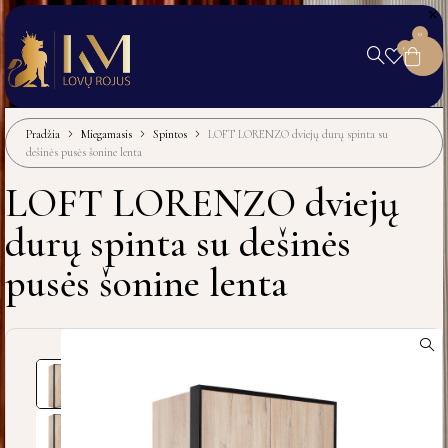
0
0
Pradžia
Miegamasis
Spintos
LOFT LORENZO dviejų durų spinta su
dešinės pusės šonine lenta
LOFT LORENZO dviejų
durų spinta su dešinės
pusės šonine lenta