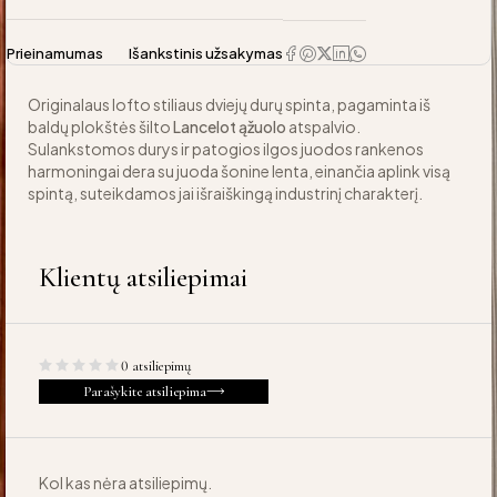
Prieinamumas
Išankstinis užsakymas
Originalaus lofto stiliaus dviejų durų spinta, pagaminta iš
baldų plokštės šilto
Lancelot ąžuolo
atspalvio.
Sulankstomos durys ir patogios ilgos juodos rankenos
harmoningai dera su juoda šonine lenta, einančia aplink visą
spintą, suteikdamos jai išraiškingą industrinį charakterį.
Klientų atsiliepimai
0 atsiliepimų
Parašykite atsiliepima
Kol kas nėra atsiliepimų.