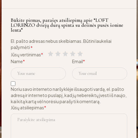
Būkite pirmas, parašęs atsiliepimą apie “LOFT
LORENZO dviejų durų spinta su dešinės pusės šonine
lenta”
El. pašto adresas nebus skelbiamas.
Būtini laukeliai
pažymėti
*
Jūsų vertinimas
*
Name
*
Email
*
Noriu savo interneto naršyklėje išsaugoti vardą, el. pašto
adresą ir interneto puslapį, kad jų nebereiktų įvesti iš naujo,
kai kitą kartą vėl norėsiu parašyti komentarą.
Jūsų atsiliepimas
*