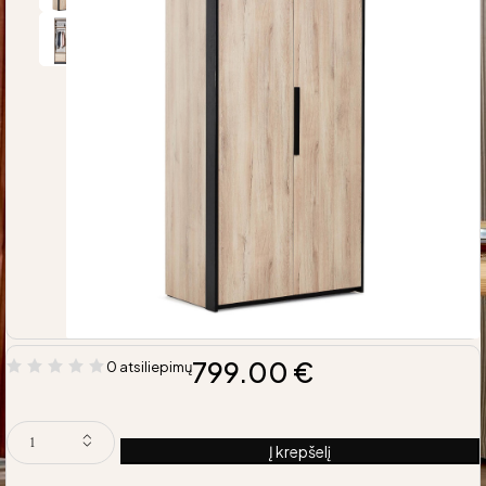
799.00
€
0 atsiliepimų
Į krepšelį