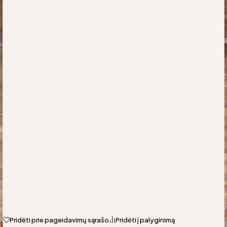
Pridėti prie pageidavimų sąrašo
Pridėti į palyginimą