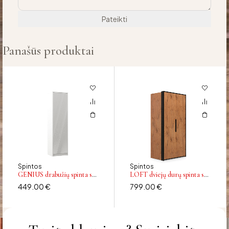
Panašūs produktai
Spintos
Spintos
GENIUS drabužių spinta su
LOFT dviejų durų spinta su
kabykla, 60 cm, blizgios
dešinės pusės šonine lenta
449.00
€
799.00
€
baltos spalvos