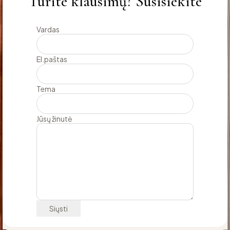
Turite klausimų? Susisiekite
Vardas
El.paštas
Tema
Jūsų žinutė