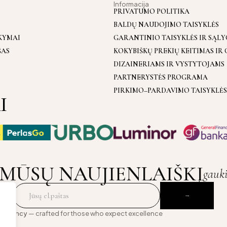
Informacija
PRIVATUMO POLITIKA
BALDŲ NAUDOJIMO TAISYKLĖS
KYMAI
GARANTINIO TAISYKLĖS IR SĄL
ŠAS
KOKYBIŠKŲ PREKIŲ KEITIMAS IR
DIZAINERIAMS IR VYSTYTOJAMS
PARTNERYSTĖS PROGRAMA
PIRKIMO–PARDAVIMO TAISYKLĖS
I
MŪSŲ NAUJIENLAIŠKĮ
gauk
 Agency
— crafted for those who expect excellence