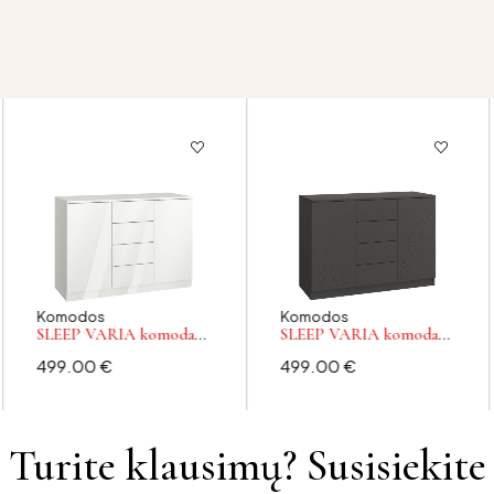
Komodos
Komodos
SLEEP VARIA komoda
SLEEP VARIA komoda
120 – baltos blizgios
120 – grafito spalvos
499.00
€
499.00
€
spalvos
Turite klausimų? Susisiekite