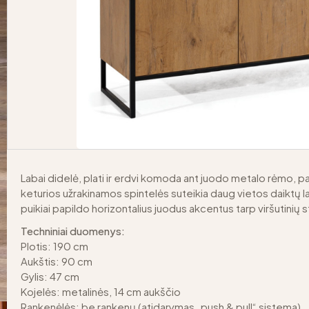
Labai didelė, plati ir erdvi komoda ant juodo metalo rėmo, p
keturios užrakinamos spintelės suteikia daug vietos daiktų la
puikiai papildo horizontalius juodus akcentus tarp viršutinių s
Techniniai duomenys:
Plotis: 190 cm
Aukštis: 90 cm
Gylis: 47 cm
Kojelės: metalinės, 14 cm aukščio
Rankenėlės: be rankenų (atidarymas „push & pull“ sistema)