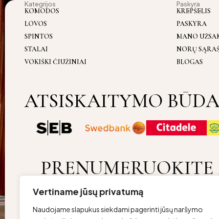
Kategrijos
Paskyra
KOMODOS
KREPŠELIS
LOVOS
PASKYRA
SPINTOS
MANO UŽSA
STALAI
NORŲ SĄRA
VOKIŠKI ČIUŽINIAI
BLOGAS
ATSISKAITYMO BŪDA
PRENUMERUOKITE 
Vertiname jūsų privatumą
Copyright ©lovurojus Visos teisės saugomos | Developed by
SC
Naudojame slapukus siekdami pagerinti jūsų naršymo