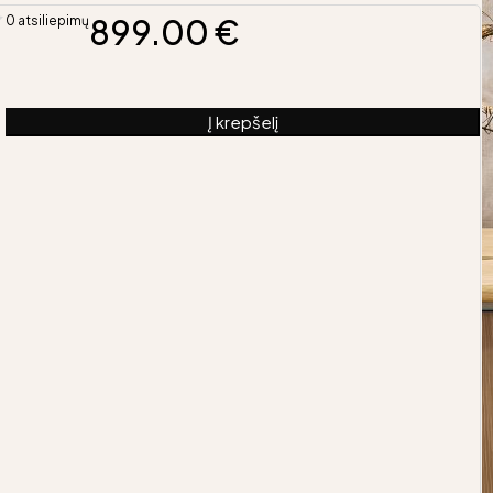
899.00
€
0 atsiliepimų
Į krepšelį