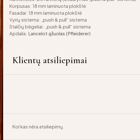
Korpusas: 18 mm laminuota plokštė
Fasadai: 18 mm laminuota plokštė
Vyrių sistema: „push & pull“ sistema
Stalčių bėgeliai: „push & pull“ sistema
Apdaila:
Lancelot ąžuolas (Pfleiderer)
Klientų atsiliepimai
Kol kas nėra atsiliepimų.