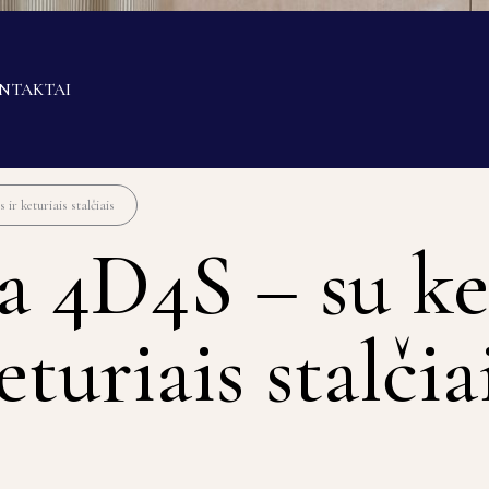
NTAKTAI
r keturiais stalčiais
4D4S – su ke
turiais stalčia