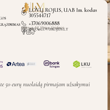
LOVŲ ROJUS, UAB Im. kodas
305544717
YGOS
+37069006888
 GRĄŽINIMAS
Verkiu g. 44, Vilnius, Unideco
INFO@LOVUROJUS.LT
ite 50 eurų nuolaidą pirmajam užsakymui