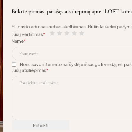
Būkite pirmas, parašęs atsiliepimą apie “LOFT komod
El. pašto adresas nebus skelbiamas.
Būtini laukeliai pažym
Jūsų vertinimas
*
Name
*
Noriu savo interneto naršyklėje išsaugoti vardą, el. pašt
Jūsų atsiliepimas
*