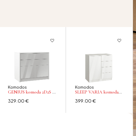
Komodos
Komodos
GENIUS komoda 2D2S –
SLEEP VARIA komoda
baltos blizgios spalvos
80 – baltos blizgios
329.00
€
399.00
€
spalvos