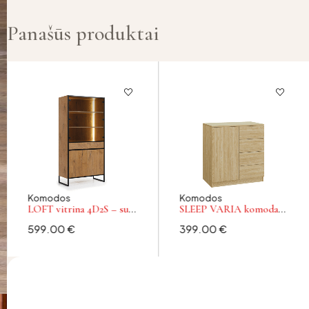
Panašūs produktai
Komodos
Komodos
LOFT vitrina 4D2S – su
SLEEP VARIA komoda
keturiomis durelėmis ir
80 – alyvuoto ąžuolo
599.00
€
399.00
€
dviem stalčiais
spalvos