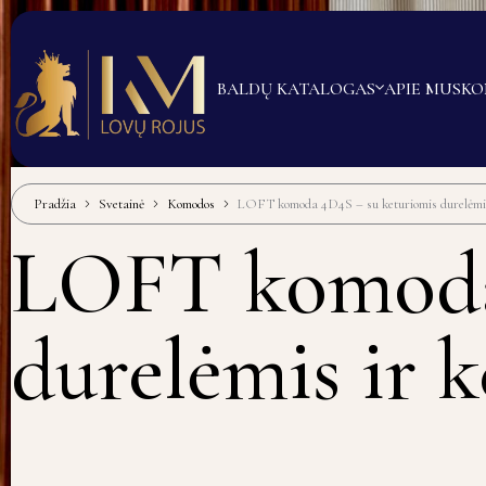
BALDŲ KATALOGAS
APIE MUS
KO
Pradžia
Svetainė
Komodos
LOFT komoda 4D4S – su keturiomis durelėmis i
LOFT komoda 
durelėmis ir ke