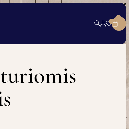
0
0
turiomis
is