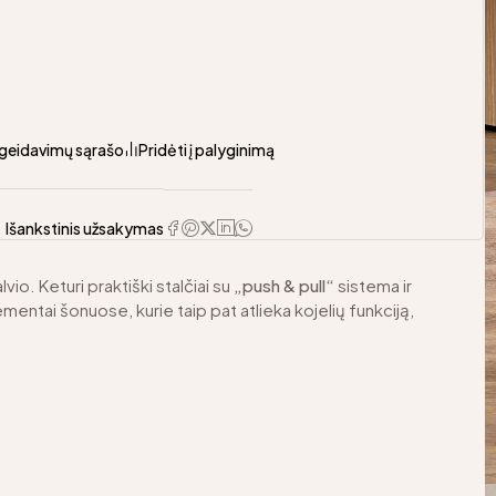
pageidavimų sąrašo
Pridėti į palyginimą
Išankstinis užsakymas
vio. Keturi praktiški stalčiai su
„push & pull“
sistema ir
mentai šonuose, kurie taip pat atlieka kojelių funkciją,