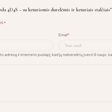
a 4D4S – su keturiomis durelėmis ir keturiais stalčiais”
ėti
*
Email
*
o adresą ir interneto puslapį, kad jų nebereiktų įvesti iš naujo, k