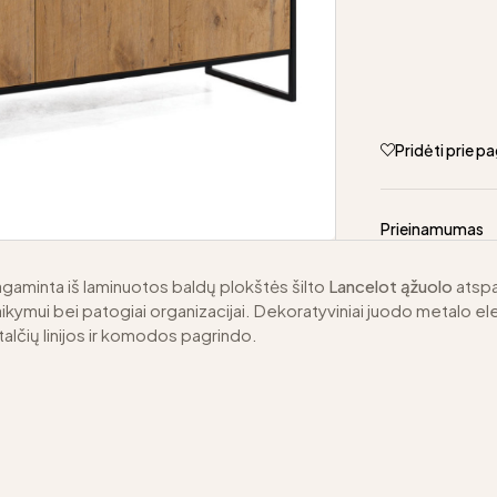
Pridėti prie 
Prieinamumas
agaminta iš laminuotos baldų plokštės šilto
Lancelot ąžuolo
atspal
ikymui bei patogiai organizacijai. Dekoratyviniai juodo metalo ele
talčių linijos ir komodos pagrindo.