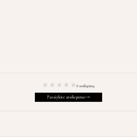
0 atsiliepimų
Parašykite atsiliepima