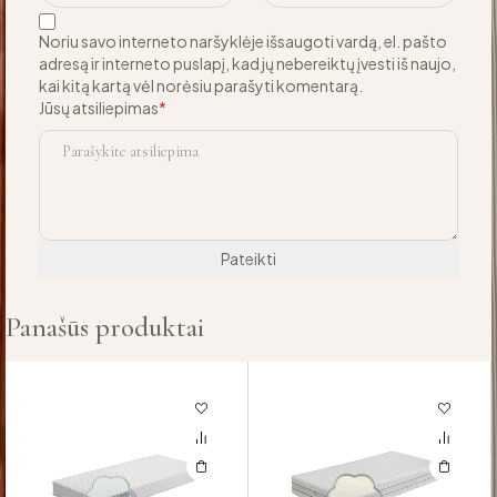
Noriu savo interneto naršyklėje išsaugoti vardą, el. pašto
adresą ir interneto puslapį, kad jų nebereiktų įvesti iš naujo,
kai kitą kartą vėl norėsiu parašyti komentarą.
Jūsų atsiliepimas
*
Panašūs produktai