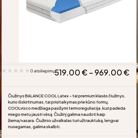
519.00
€
–
969.00
€
0 atsiliepimų
Čiužinys BALANCE COOL Latex – tai premium klasės čiužinys,
kurio išskirtinumas, tai prisitaikymas prie kūno formų.
COOLvisco medžiaga pasižymi termoreguliacija, kuri padeda
miego metu jausti vėsą. Čiužinį galima naudoti kaip
žiema/vasara. Čiužinio užvalkalas turi užtrauktuką, lengvai
nusegamas, galima skalbti.