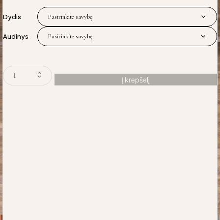
Dydis
Audinys
Į krepšelį