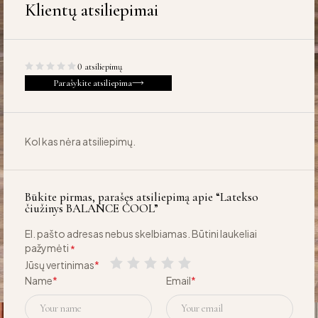
Klientų atsiliepimai
0 atsiliepimų
Parašykite atsiliepima
Kol kas nėra atsiliepimų.
Būkite pirmas, parašęs atsiliepimą apie “Latekso
čiužinys BALANCE COOL”
El. pašto adresas nebus skelbiamas.
Būtini laukeliai
pažymėti
*
Jūsų vertinimas
*
Name
*
Email
*