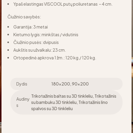
Ypaš elastingas VISCOOL putų poliuretanas – 4 cm.
Čiužinio savybės:
Garantija: 3 metai
Kietumo lygis: minkštas / vidutinis
Čiužinio pusės: dvipusis
Aukštis su užvalkalu: 23 cm.
Ortopedinė apkrova 1 žm.: 120 kg./ 120 kg.
Dydis
180×200, 90×200
Trikotažinis baltas su 3D tinkleliu, Trikotažinis
Audiny
su bambuku 3D tinkleliu, Trikotažinis lino
s
spalvos su 3D tinkleliu