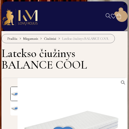
0
0
Pradžia
Miegamasis
Čiužiniai
Latekso čiužinys BALANCE COOL
Latekso čiužinys
BALANCE COOL