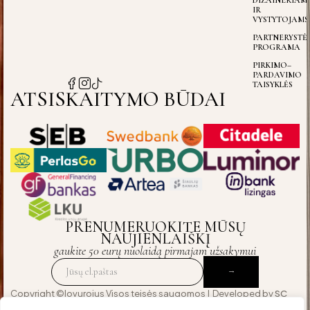
IR
VYSTYTOJAMS
PARTNERYSTĖ
PROGRAMA
PIRKIMO–
PARDAVIMO
TAISYKLĖS
ATSISKAITYMO BŪDAI
PRENUMERUOKITE MŪSŲ
NAUJIENLAIŠKĮ
gaukite 50 eurų nuolaidą pirmajam užsakymui
Copyright ©lovurojus Visos teisės saugomos | Developed by
SC
Agency
— crafted for those who expect excellence