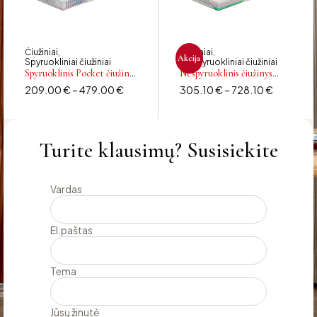
Čiužiniai
Čiužiniai
,
,
Akcija
Spyruokliniai čiužiniai
Nespyruokliniai čiužiniai
Spyruoklinis Pocket čiužinys
Nespyruoklinis čiužinys
SALVĖ
OLIMPUS
209.00
€
–
479.00
€
305.10
€
–
728.10
€
Turite klausimų? Susisiekite
Vardas
El.paštas
Tema
Jūsų žinutė