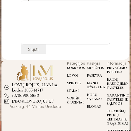
Kategrijos
Paskyra
Informacija
KOMODOS
KREPŠELIS
PRIVATUMO
POLITIKA
LOVOS
PASKYRA
BALDŲ
SPINTOS
MANO
NAUDOJIMO
LOVŲ ROJUS, UAB Im.
UŽSAKYMAI
TAISYKLĖS
kodas 305544717
STALAI
+37069006888
NORŲ
GARANTINIO
VOKIŠKI
SĄRAŠAS
TAISYKLĖS IR
INFO@LOVUROJUS.LT
ČIUŽINIAI
SĄLYGOS
Verkiu g. 44, Vilnius, Unideco
BLOGAS
KOKYBIŠKŲ
PREKIŲ
KEITIMAS IR
GRĄŽINIMAS
DIZAINERIAM