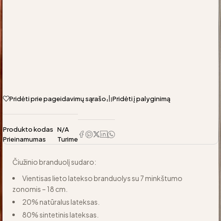
Pridėti prie pageidavimų sąrašo
Pridėti į palyginimą
Produkto kodas
N/A
Prieinamumas
Turime
Čiužinio branduolį sudaro:
Vientisas lieto latekso branduolys su 7 minkštumo
zonomis – 18 cm.
20% natūralus lateksas.
80% sintetinis lateksas.