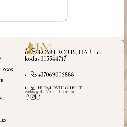
LOVŲ ROJUS, UAB Im.
kodas 305544717
S
ĄLYGOS
+37069006888
IR
INFO@LOVUROJUS.LT
Verkiu g. 44, Vilnius, Unideco
MS
LĖS