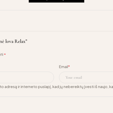
nė lova Relax”
ėti
*
Email
*
o adresą ir interneto puslapį, kad jų nebereiktų įvesti iš naujo, k