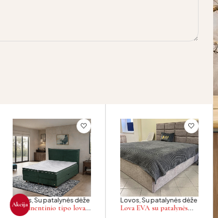
Lovos
,
Su patalynės dėže
Lovos
,
Su patalynės dėže
Akcija
Kontinentinio tipo lova
Lova EVA su patalynės
LĖJA su patalynės dėže
dėže