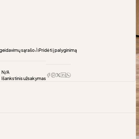
pageidavimų sąrašo
Pridėti į palyginimą
s
N/A
Išankstinis užsakymas