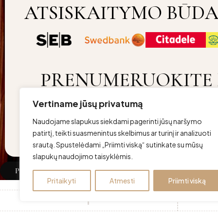
ATSISKAITYMO BŪDA
PRENUMERUOKITE 
Vertiname jūsų privatumą
Copyright ©lovurojus Visos teisės saugomos | Developed by
SC
Naudojame slapukus siekdami pagerinti jūsų naršymo
patirtį, teikti suasmenintus skelbimus ar turinį ir analizuoti
srautą. Spustelėdami „Priimti viską“ sutinkate su mūsų
slapukų naudojimo taisyklėmis.
Palyginti
(0)
Pritaikyti
Atmesti
Priimti viską