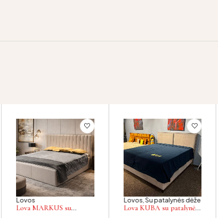
Lovos
Lovos
,
Su patalynės dėže
Lova MARKUS su
Lova KUBA su patalynės
patalynės dėže
dėže