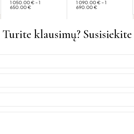
1 050.00
€
–
1
1 090.00
€
–
1
650.00
€
690.00
€
Turite klausimų? Susisiekite