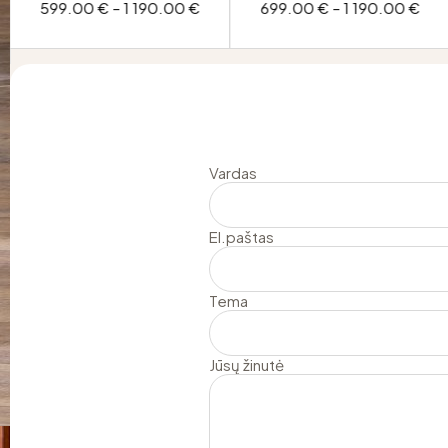
599.00
€
–
1 190.00
€
699.00
€
–
1 190.00
€
Vardas
El.paštas
Tema
Jūsų žinutė