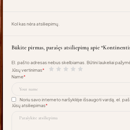
Kol kas nėra atsiliepimų.
Būkite pirmas, parašęs atsiliepimą apie “Kontinenti
El. pašto adresas nebus skelbiamas.
Būtini laukeliai pažym
Jūsų vertinimas
*
Name
*
Noriu savo interneto naršyklėje išsaugoti vardą, el. pašt
Jūsų atsiliepimas
*