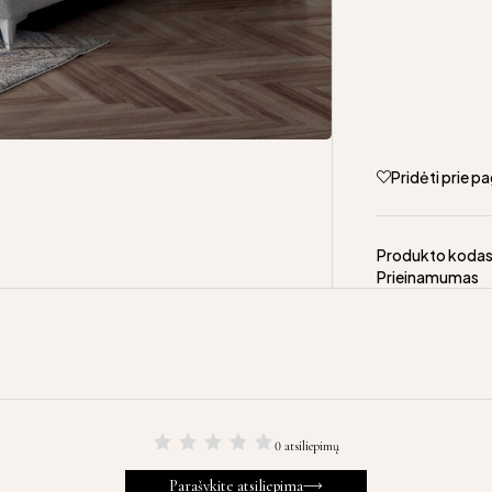
Pridėti prie 
Produkto koda
Prieinamumas
0 atsiliepimų
Parašykite atsiliepima