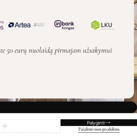
ite 50 eurų nuolaidą pirmajam užsakymui
Palyginti
Pašalinti visus produktus