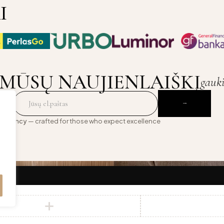
I
MŪSŲ NAUJIENLAIŠKĮ
gauk
 Agency
— crafted for those who expect excellence