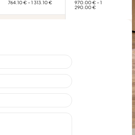
764.10
€
–
1 313.10
€
970.00
€
–
1
290.00
€