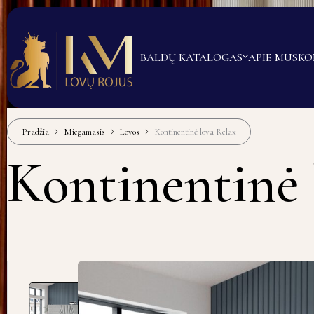
BALDŲ KATALOGAS
APIE MUS
KO
Pradžia
Miegamasis
Lovos
Kontinentinė lova Relax
Kontinentinė 