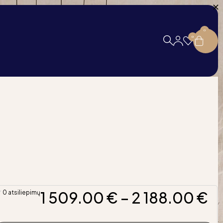
0
0
1 509.00
€
–
2 188.00
€
0 atsiliepimų