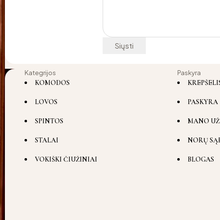
Kategrijos
Paskyra
KOMODOS
KREPŠELI
LOVOS
PASKYRA
SPINTOS
MANO UŽ
STALAI
NORŲ SĄ
VOKIŠKI ČIUŽINIAI
BLOGAS