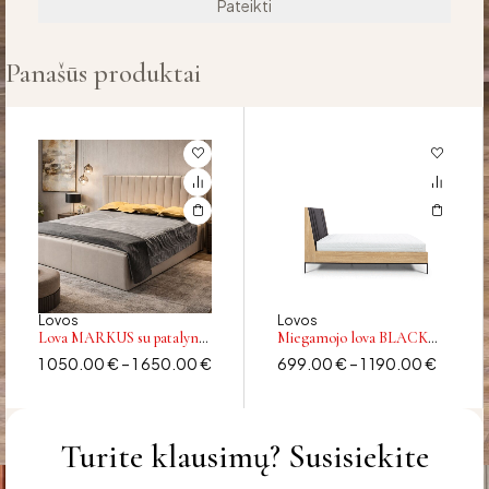
Panašūs produktai
Lovos
Lovos
Lova MARKUS su patalynės
Miegamojo lova BLACK
dėže
LOFT
1 050.00
€
–
1 650.00
€
699.00
€
–
1 190.00
€
Turite klausimų? Susisiekite