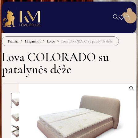
0
0
Pradžia
Miegamasis
Lovos
Lova COLORADO su patalynės dėže
Lova COLORADO su
patalynės dėže