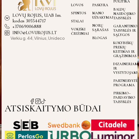
POLITIKA
LOVOS
PASKYRA
BALDŲ
SPINTOS
MANO
NAUDOJIMO
LOVŲ ROJUS, UAB Im.
UŽSAKYMAI
TAISYKLĖS
kodas 305544717
STALAI
+37069006888
NORŲ
GARANTINIO
VOKIŠKI
SĄRAŠAS
TAISYKLĖS IR
INFO@LOVUROJUS.LT
ČIUŽINIAI
SĄLYGOS
Verkiu g. 44, Vilnius, Unideco
BLOGAS
KOKYBIŠKŲ
PREKIŲ
KEITIMAS IR
GRĄŽINIMAS
DIZAINERIAM
IR
VYSTYTOJAMS
PARTNERYSTĖ
PROGRAMA
PIRKIMO–
PARDAVIMO
TAISYKLĖS
ATSISKAITYMO BŪDAI