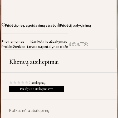
Pridėti prie pageidavimų sąrašo
Pridėti į palyginimą
Prieinamumas
Išankstinis užsakymas
Prekės ženklas:
Lovos su patalynes deže
Klientų atsiliepimai
0 atsiliepimų
Parašykite atsiliepima
Kol kas nėra atsiliepimų.