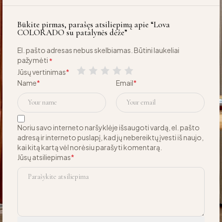
Būkite pirmas, parašęs atsiliepimą apie “Lova
COLORADO su patalynės dėže”
El. pašto adresas nebus skelbiamas.
Būtini laukeliai
pažymėti
*
Jūsų vertinimas
*
Name
*
Email
*
Noriu savo interneto naršyklėje išsaugoti vardą, el. pašto
adresą ir interneto puslapį, kad jų nebereiktų įvesti iš naujo,
kai kitą kartą vėl norėsiu parašyti komentarą.
Jūsų atsiliepimas
*