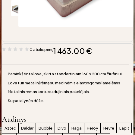
1 463.00
€
0 atsiliepimų
Paminkštinta lova, skirta standartiniam 160 x 200 cm čiužiniui.
Lova turi metalinį rėmą su medinėmis elastingomis lamelėmis
Metalinis rėmas kartu su dujiniais pakėlėjais.
Su patalynės dėže.
Audinys
Aztec
Baldar
Bubble
Divo
Haga
Heroy
Hevre
Lapit