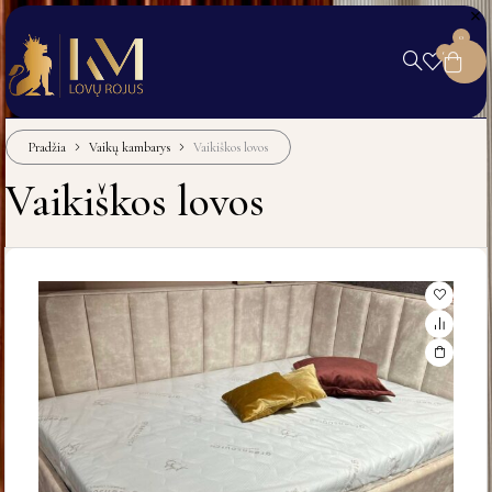
0
0
Pradžia
Vaikų kambarys
Vaikiškos lovos
Vaikiškos lovos