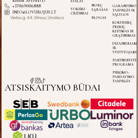
kodas 305544717
STALAI
+37069006888
NORŲ
GARANTINIO
VOKIŠKI
SĄRAŠAS
TAISYKLĖS IR
INFO@LOVUROJUS.LT
ČIUŽINIAI
SĄLYGOS
Verkiu g. 44, Vilnius, Unideco
BLOGAS
KOKYBIŠKŲ
PREKIŲ
KEITIMAS IR
GRĄŽINIMAS
DIZAINERIAM
IR
VYSTYTOJAMS
PARTNERYSTĖ
PROGRAMA
PIRKIMO–
PARDAVIMO
TAISYKLĖS
ATSISKAITYMO BŪDAI