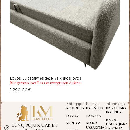
Lovos
Su patalynės dėže
Vaikiškos lovos
,
,
Miegamojo lova Rasa su integruotu čiužiniu
1 290.00
€
Kategrijos
Paskyra
Informacija
KOMODOS
KREPŠELIS
PRIVATUMO
POLITIKA
LOVOS
PASKYRA
BALDŲ
SPINTOS
MANO
NAUDOJIMO
LOVŲ ROJUS, UAB Im.
UŽSAKYMAI
TAISYKLĖS