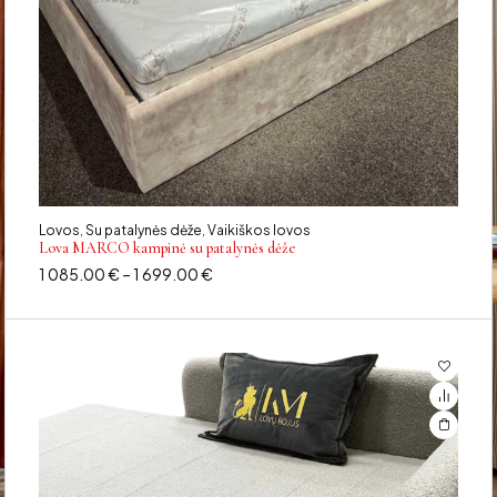
Lovos
Su patalynės dėže
Vaikiškos lovos
,
,
Lova MARCO kampinė su patalynės dėže
1 085.00
€
–
1 699.00
€