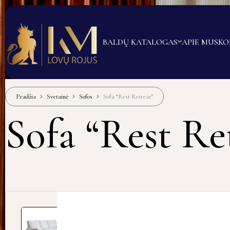
BALDŲ KATALOGAS
APIE MUS
KO
Pradžia
Svetainė
Sofos
Sofa “Rest Retreat”
Sofa “Rest Re