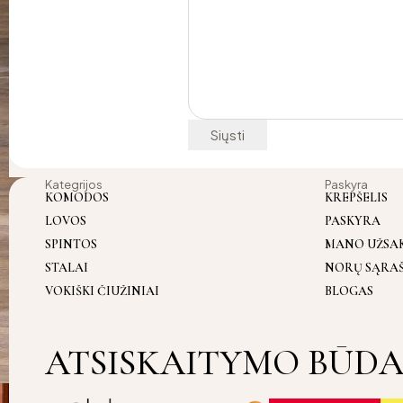
Kategrijos
Paskyra
KOMODOS
KREPŠELIS
LOVOS
PASKYRA
SPINTOS
MANO UŽSA
STALAI
NORŲ SĄRA
VOKIŠKI ČIUŽINIAI
BLOGAS
ATSISKAITYMO BŪDA