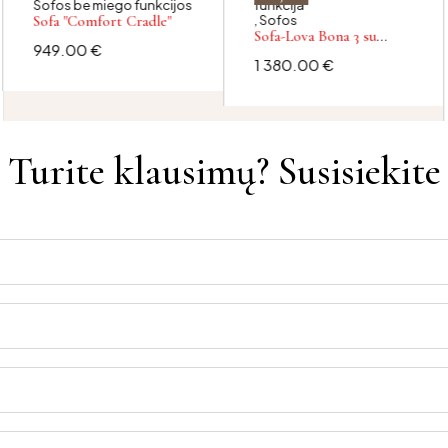
Sofos be miego funkcijos
funkcija
Sofa "Comfort Cradle"
,
Sofos
Sofa-Lova Bona 3 su
949.00
€
integruotu čiužiniu
1 380.00
€
Turite klausimų? Susisiekite