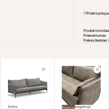
Pridėti prie 
Produkto koda
Prieinamumas
Prekės ženklas:
Sofos
,
Sofa su miegamojo
Naujiena