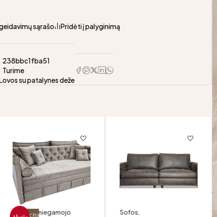
pageidavimų sąrašo
Pridėti į palyginimą
s
238bbc1fba51
Turime
Lovos su patalynes deže
Sofa su miegamojo
Sofos
,
Naujiena
Akcija