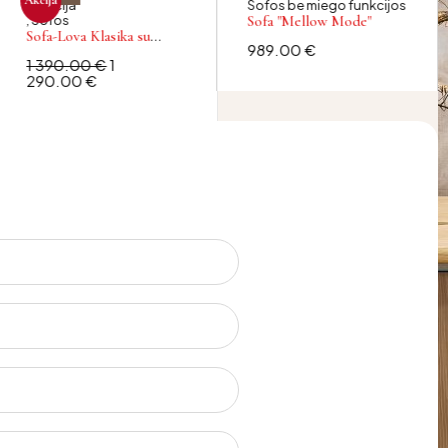
funkcija
Sofos be miego funkcijos
,
Sofos
Sofa "Mellow Mode"
Sofa-Lova Klasika su
989.00
€
integruotu čiužiniu
1 390.00
€
1
290.00
€