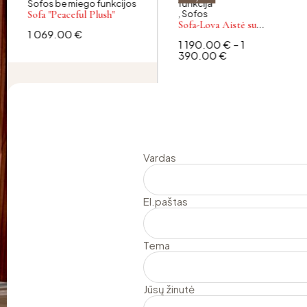
Sofos be miego funkcijos
funkcija
Sofa "Peaceful Plush"
,
Sofos
Sofa-Lova Aistė su
1 069.00
€
integruotu čiužiniu
1 190.00
€
–
1
390.00
€
Vardas
El.paštas
Tema
Jūsų žinutė