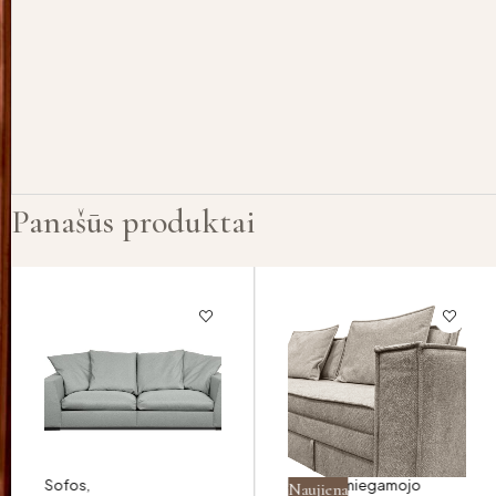
Panašūs produktai
Sofos
,
Sofa su miegamojo
Naujiena