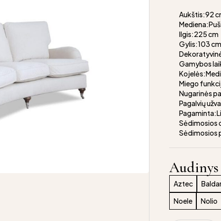
Aukštis:92 
Mediena:Puš
Ilgis:225 cm
Gylis:103 c
Dekoratyvinė
Gamybos lai
Kojelės:Medi
Miego funkci
Nugarinės p
Pagalvių užv
Pagaminta:L
Sėdimosios d
Sėdimosios 
Audinys
Aztec
Balda
Noele
Nolio