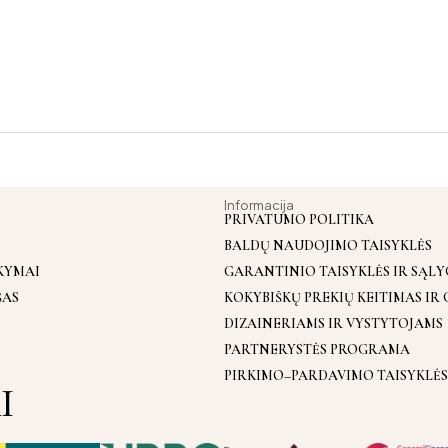
Informacija
PRIVATUMO POLITIKA
BALDŲ NAUDOJIMO TAISYKLĖS
KYMAI
GARANTINIO TAISYKLĖS IR SĄL
ŠAS
KOKYBIŠKŲ PREKIŲ KEITIMAS IR
DIZAINERIAMS IR VYSTYTOJAMS
PARTNERYSTĖS PROGRAMA
PIRKIMO–PARDAVIMO TAISYKLĖS
I