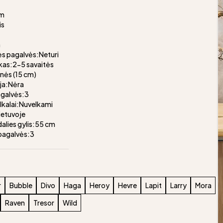
cm
is
m
s pagalvės:Neturi
kas:2-5 savaitės
nės (15 cm)
ja:Nėra
agalvės:3
alkalai:Nuvelkami
ietuvoje
alies gylis:55 cm
pagalvės:3
r
Bubble
Divo
Haga
Heroy
Hevre
Lapit
Larry
Mora
Raven
Tresor
Wild