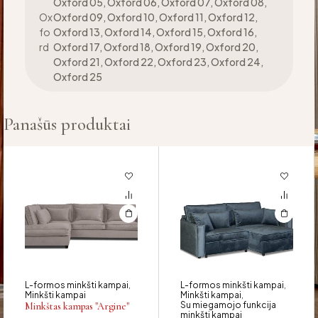
Oxford 05, Oxford 06, Oxford 07, Oxford 08,
Ox
Oxford 09, Oxford 10, Oxford 11, Oxford 12,
fo
Oxford 13, Oxford 14, Oxford 15, Oxford 16,
rd
Oxford 17, Oxford 18, Oxford 19, Oxford 20,
Oxford 21, Oxford 22, Oxford 23, Oxford 24,
Oxford 25
Panašūs produktai
L-formos minkšti kampai
L-formos minkšti kampai
,
,
Minkšti kampai
Minkšti kampai
,
Su miegamojo funkcija
Minkštas kampas "Argine"
minkšti kampai