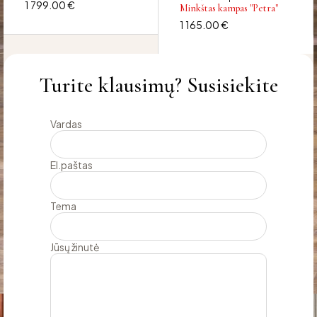
1 799.00
€
Minkštas kampas "Petra"
1 165.00
€
Turite klausimų? Susisiekite
Vardas
El.paštas
Tema
Jūsų žinutė