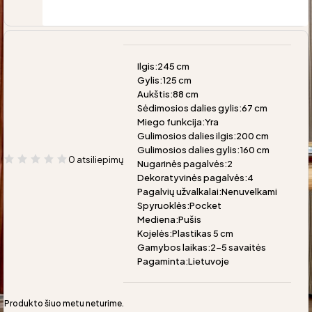
Ilgis:245 cm
Gylis:125 cm
Aukštis:88 cm
Sėdimosios dalies gylis:67 cm
Miego funkcija:Yra
Gulimosios dalies ilgis:200 cm
Gulimosios dalies gylis:160 cm
0 atsiliepimų
Nugarinės pagalvės:2
Dekoratyvinės pagalvės:4
Pagalvių užvalkalai:Nenuvelkami
Spyruoklės:Pocket
Mediena:Pušis
Kojelės:Plastikas 5 cm
Gamybos laikas:2-5 savaitės
Pagaminta:Lietuvoje
Produkto šiuo metu neturime.