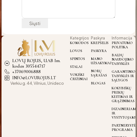
Kategrijos
Paskyra
Informacija
KOMODOS
KREPŠELIS
PRIVATUMO
POLITIKA
LOVOS
PASKYRA
BALDŲ
SPINTOS
MANO
NAUDOJIMO
LOVŲ ROJUS, UAB Im.
UŽSAKYMAI
TAISYKLĖS
kodas 305544717
STALAI
+37069006888
NORŲ
GARANTINIO
VOKIŠKI
SĄRAŠAS
TAISYKLĖS IR
INFO@LOVUROJUS.LT
ČIUŽINIAI
SĄLYGOS
Verkiu g. 44, Vilnius, Unideco
BLOGAS
KOKYBIŠKŲ
PREKIŲ
KEITIMAS IR
GRĄŽINIMAS
DIZAINERIAM
IR
VYSTYTOJAMS
PARTNERYSTĖ
PROGRAMA