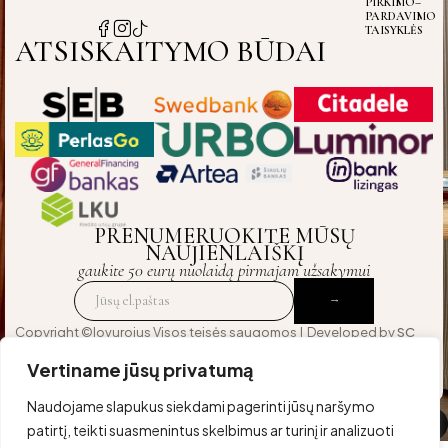
PIRKIMO–
PARDAVIMO
TAISYKLĖS
ATSISKAITYMO BŪDAI
PRENUMERUOKITE MŪSŲ
NAUJIENLAIŠKĮ
gaukite 50 eurų nuolaidą pirmajam užsakymui
Copyright ©lovurojus Visos teisės saugomos | Developed by
SC
Agency
— crafted for those who expect excellence
Vertiname jūsų privatumą
Naudojame slapukus siekdami pagerinti jūsų naršymo
Palyginti
(0)
patirtį, teikti suasmenintus skelbimus ar turinį ir analizuoti