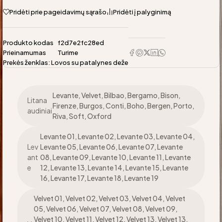
Pridėti prie pageidavimų sąrašo
Pridėti į palyginimą
Produkto kodas
f2d7e2fc28ed
Prieinamumas
Turime
Prekės ženklas:
Lovos su patalynes deže
Levante, Velvet, Bilbao, Bergamo, Bison,
Litana
Firenze, Burgos, Conti, Boho, Bergen, Porto,
audiniai
Riva, Soft, Oxford
Levante 01, Levante 02, Levante 03, Levante 04,
Lev
Levante 05, Levante 06, Levante 07, Levante
ant
08, Levante 09, Levante 10, Levante 11, Levante
e
12, Levante 13, Levante 14, Levante 15, Levante
16, Levante 17, Levante 18, Levante 19
Velvet 01, Velvet 02, Velvet 03, Velvet 04, Velvet
05, Velvet 06, Velvet 07, Velvet 08, Velvet 09,
Velvet 10, Velvet 11, Velvet 12, Velvet 13, Velvet 13,