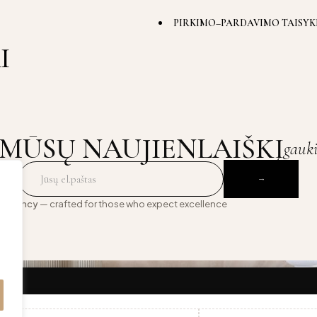
PIRKIMO–PARDAVIMO TAISYK
I
MŪSŲ NAUJIENLAIŠKĮ
gauk
 Agency
— crafted for those who expect excellence