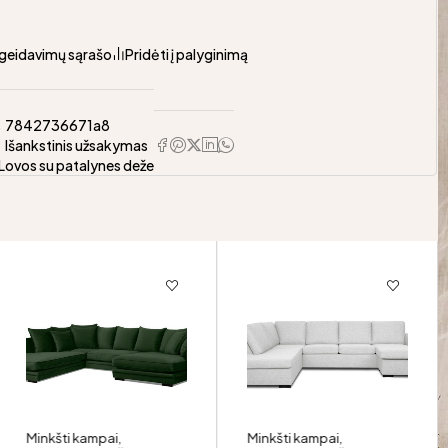
pageidavimų sąrašo
Pridėti į palyginimą
s
7842736671a8
Išankstinis užsakymas
Lovos su patalynes deže
Minkšti kampai
,
Minkšti kampai
,