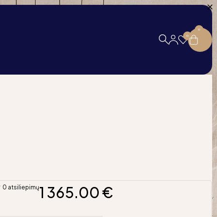
0
0
1 365.00
€
0 atsiliepimų