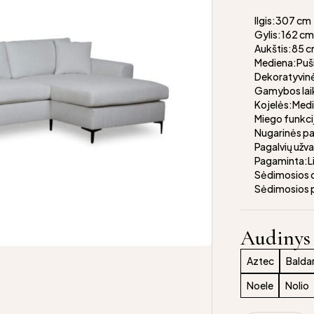
Ilgis:307 cm
Gylis:162 c
Aukštis:85 
Mediena:Puš
Dekoratyvinė
Gamybos lai
Kojelės:Medi
Miego funkci
Nugarinės p
Pagalvių užv
Pagaminta:L
Sėdimosios d
Sėdimosios 
Audinys
Aztec
Balda
Noele
Nolio