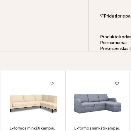
Pridėti prie 
Produkto koda
Prieinamumas
Prekės ženklas:
L-formos minkšti kampai
,
L-formos minkšti kampai
,