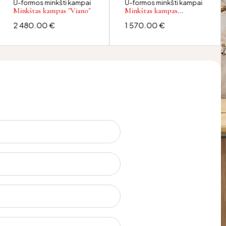
U-formos minkšti kampai
U-formos minkšti kampai
Minkštas kampas "Viano"
Minkštas kampas
"Teramo"
2 480.00
€
1 570.00
€