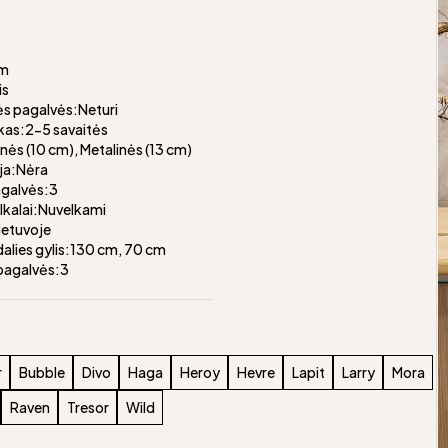
m
cm
is
s pagalvės:Neturi
kas:2-5 savaitės
nės (10 cm), Metalinės (13 cm)
ja:Nėra
agalvės:3
alkalai:Nuvelkami
ietuvoje
alies gylis:130 cm, 70 cm
pagalvės:3
r
Bubble
Divo
Haga
Heroy
Hevre
Lapit
Larry
Mora
Raven
Tresor
Wild