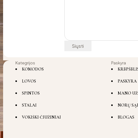
Kategrijos
Paskyra
KOMODOS
KREPŠELI
LOVOS
PASKYRA
SPINTOS
MANO UŽ
STALAI
NORŲ SĄ
VOKIŠKI ČIUŽINIAI
BLOGAS