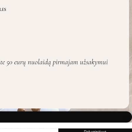
LĖS
ite 50 eurų nuolaidą pirmajam užsakymui
Palyginti