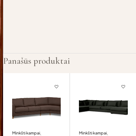
Panašūs produktai
Minkšti kampai
,
Minkšti kampai
,