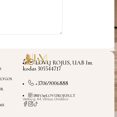
LOVŲ ROJUS, UAB Im.
kodas 305544717
S
ĄLYGOS
+37069006888
IR
INFO@LOVUROJUS.LT
Verkiu g. 44, Vilnius, Unideco
MS