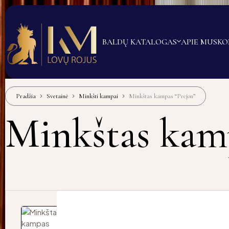
BALDŲ KATALOGAS
APIE MUS
KO
Pradžia
Svetainė
Minkšti kampai
Minkštas kampas “Prejon”
Minkštas kam