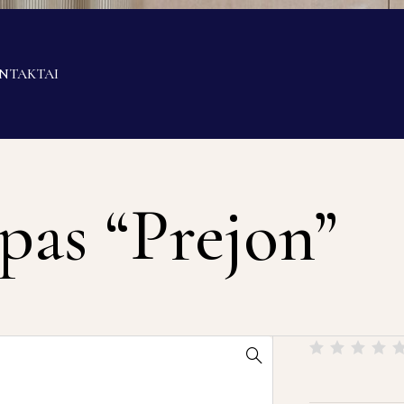
NTAKTAI
pas “Prejon”