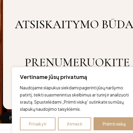
ATSISKAITYMO BŪDA
PRENUMERUOKITE 
Vertiname jūsų privatumą
Copyright ©lovurojus Visos teisės saugomos | Developed by
SC
Naudojame slapukus siekdami pagerinti jūsų naršymo
patirtį, teikti suasmenintus skelbimus ar turinį ir analizuoti
srautą. Spustelėdami „Priimti viską“ sutinkate su mūsų
slapukų naudojimo taisyklėmis.
Palyginti
(0)
Pritaikyti
Atmesti
Priimti viską