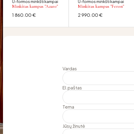
U-formos minkšti kampai
U-formos minkšti kampai
Minkštas kampas "Azaro"
Minkštas kampas "Feron"
1 860.00
€
2 990.00
€
Vardas
El.paštas
Tema
Jūsų žinutė