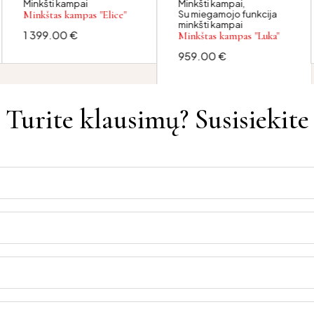
Minkšti kampai
Minkšti kampai
,
Minkštas kampas "Elice"
Su miegamojo funkcija
minkšti kampai
1 399.00
€
Minkštas kampas "Luka"
959.00
€
Turite klausimų? Susisiekite