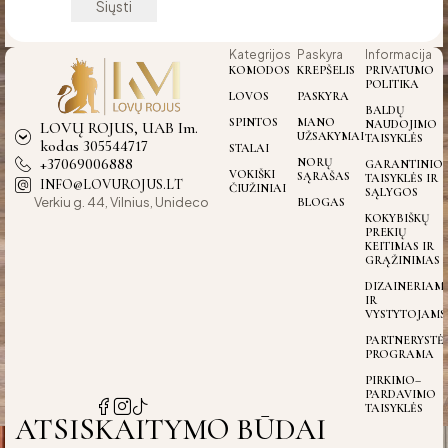
Kategrijos
Paskyra
Informacija
KOMODOS
KREPŠELIS
PRIVATUMO
POLITIKA
LOVOS
PASKYRA
BALDŲ
SPINTOS
MANO
NAUDOJIMO
LOVŲ ROJUS, UAB Im.
UŽSAKYMAI
TAISYKLĖS
kodas 305544717
STALAI
+37069006888
NORŲ
GARANTINIO
VOKIŠKI
SĄRAŠAS
TAISYKLĖS IR
INFO@LOVUROJUS.LT
ČIUŽINIAI
SĄLYGOS
Verkiu g. 44, Vilnius, Unideco
BLOGAS
KOKYBIŠKŲ
PREKIŲ
KEITIMAS IR
GRĄŽINIMAS
DIZAINERIAM
IR
VYSTYTOJAMS
PARTNERYSTĖ
PROGRAMA
PIRKIMO–
PARDAVIMO
TAISYKLĖS
ATSISKAITYMO BŪDAI