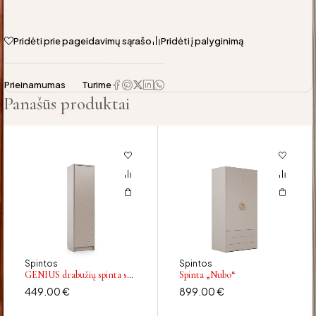
Pridėti prie pageidavimų sąrašo
Pridėti į palyginimą
Prieinamumas
Turime
Panašūs produktai
Spintos
Spintos
GENIUS drabužių spinta su
Spinta „Nubo“
kabykla, 60 cm
449.00
€
899.00
€