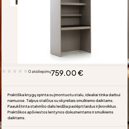
759.00
€
0 atsiliepimų
Praktiška knygų spinta su įmontuotu stalu, idealiai tinka darbui
namuose. Talpus stalčius su skyreliais smulkiems daiktams.
Paaukštinta stalviršio dalis leidžia paslėpti laidus ir įkroviklius.
Praktiškos apšviestos lentynos dokumentams ir smulkiems
daiktams.