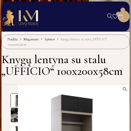
0
0
Pradžia
Miegamasis
Spintos
Knygų lentyna su stalu „UFFICIO“
100x200x58cm
Knygų lentyna su stalu
„UFFICIO“ 100x200x58cm