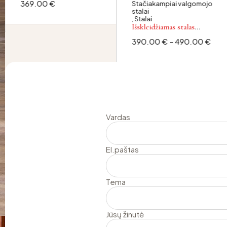
369.00
€
Stačiakampiai valgomojo
stalai
,
Stalai
Išskleidžiamas stalas
Edgar slide
390.00
€
–
490.00
€
Vardas
El.paštas
Tema
Jūsų žinutė