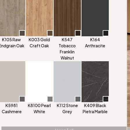
K105 Raw
K003 Gold
K547
K164
Endgrain Oak
Craft Oak
Tobacco
Anthracite
Franklin
Walnut
K5981
K8100 Pearl
K112 Stone
K409 Black
Cashmere
White
Grey
Pietra Marble