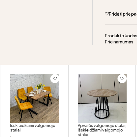
Pridėti prie 
Produkto koda
Prieinamumas
Išskleidžiami valgomojo
Apvalūs valgomojo stalai
,
stalai
Išskleidžiami valgomojo
,
stalai