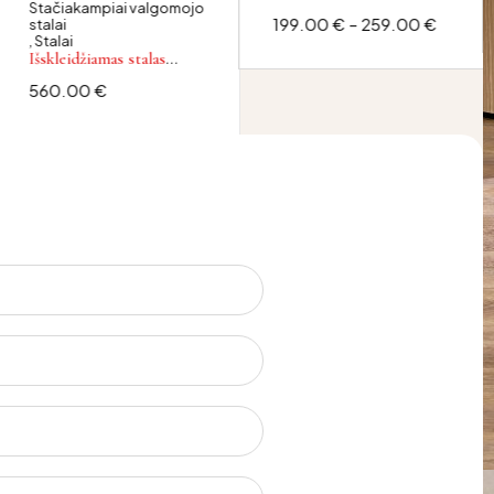
Stačiakampiai valgomojo
199.00
€
–
259.00
€
stalai
,
Stalai
Išskleidžiamas stalas
VIKING
560.00
€