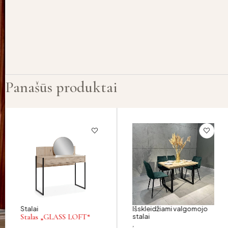
Panašūs produktai
Stalai
Išskleidžiami valgomojo
Stalas „GLASS LOFT“
stalai
,