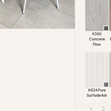
K350
Concrete
Flow
K524 Pure
Surfside Ash