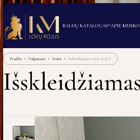
BALDŲ KATALOGAS
APIE MUS
KO
Pradžia
Valgomasis
Stalai
Išskleidžiamas stalas RALF
Išskleidžiama