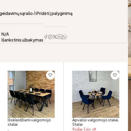
pageidavimų sąrašo
Pridėti į palyginimą
s
N/A
Išankstinis užsakymas
Išskleidžiami valgomojo
Apvalūs valgomojo stalai
,
stalai
Stalai
,
Stalas Lite 18