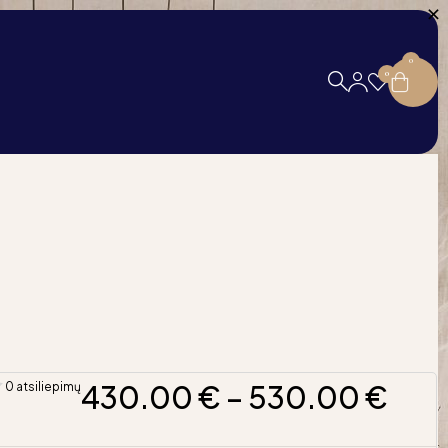
0
0
430.00
€
–
530.00
€
0 atsiliepimų