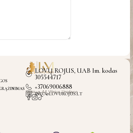
LOVŲ ROJUS, UAB Im. kodas
305544717
YGOS
+37069006888
 GRĄŽINIMAS
Verkiu g. 44, Vilnius, Unideco
INFO@LOVUROJUS.LT