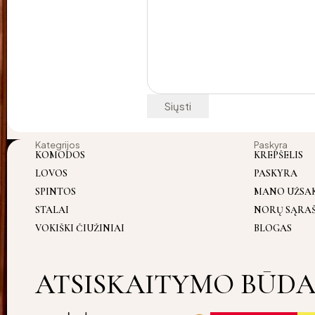
Kategrijos
Paskyra
KOMODOS
KREPŠELIS
LOVOS
PASKYRA
SPINTOS
MANO UŽSA
STALAI
NORŲ SĄRA
VOKIŠKI ČIUŽINIAI
BLOGAS
ATSISKAITYMO BŪDA