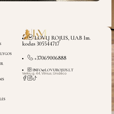
LOVŲ ROJUS, UAB Im.
kodas 305544717
S
ĄLYGOS
+37069006888
IR
INFO@LOVUROJUS.LT
Verkiu g. 44, Vilnius, Unideco
MS
LĖS