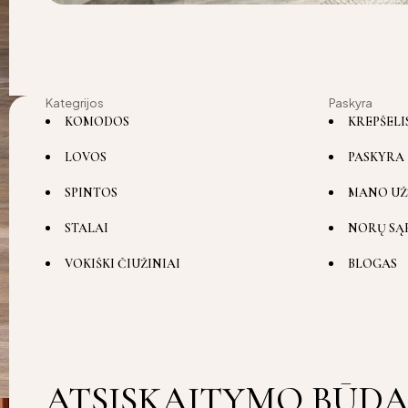
Kategrijos
Paskyra
KOMODOS
KREPŠELI
LOVOS
PASKYRA
SPINTOS
MANO UŽ
STALAI
NORŲ SĄ
VOKIŠKI ČIUŽINIAI
BLOGAS
ATSISKAITYMO BŪDA