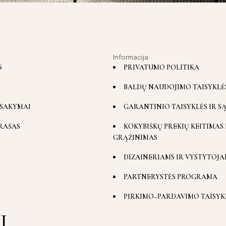
Informacija
S
PRIVATUMO POLITIKA
BALDŲ NAUDOJIMO TAISYKLĖ
SAKYMAI
GARANTINIO TAISYKLĖS IR S
RAŠAS
KOKYBIŠKŲ PREKIŲ KEITIMAS 
GRĄŽINIMAS
DIZAINERIAMS IR VYSTYTOJA
PARTNERYSTĖS PROGRAMA
PIRKIMO–PARDAVIMO TAISYK
I