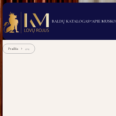
BALDŲ KATALOGAS
APIE MUS
KO
Pradžia
404